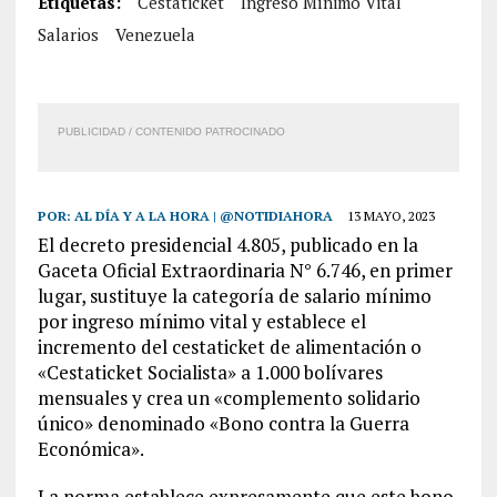
Etiquetas:
Cestaticket
Ingreso Mínimo Vital
Salarios
Venezuela
PUBLICIDAD / CONTENIDO PATROCINADO
POR:
AL DÍA Y A LA HORA | @NOTIDIAHORA
13 MAYO, 2023
El decreto presidencial 4.805, publicado en la
Gaceta Oficial Extraordinaria N° 6.746, en primer
lugar, sustituye la categoría de salario mínimo
por ingreso mínimo vital y establece el
incremento del cestaticket de alimentación o
«Cestaticket Socialista» a 1.000 bolívares
mensuales y crea un «complemento solidario
único» denominado «Bono contra la Guerra
Económica».
La norma establece expresamente que este bono