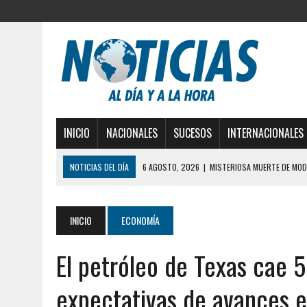
INICIO
NACIONALES
SUCESOS
INTERNACIONALES
NOTICIAS DEL DÍA
6 AGOSTO, 2026
|
MISTERIOSA MUERTE DE MOD
6 AGOSTO, 2026
|
BARINAS: ADOLESCENTE SE QUITÓ LA VIDA TRAS S
6 AGOSTO, 2026
|
CONMOCIÓN EN COLORADO POR ASESINATO DE UNA
INICIO
ECONOMÍA
5 AGOSTO, 2026
|
PRESUNTO BROTE PSICÓTICO POR FALTA DE TRAT
El petróleo de Texas cae 
5 AGOSTO, 2026
|
HORROR EN BARINAS: UN HOMBRE INDUJO AL SUICI
3 AGOSTO, 2026
|
LA INCREÍBLE FORMA EN LA QUE SOBREVIVIÓ UN H
expectativas de avances 
EDIFICIO PETUNIA