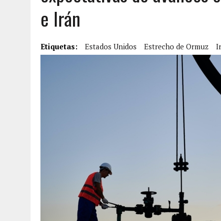
e Irán
7 AGOSTO, 2026
|
FUGA DE GAS GENERÓ EXPLOSIÓN EN LOCAL COMER
7 AGOSTO, 2026
|
HOMBRE ASESINÓ A SU TÍA CON UN PUÑAL Y DEJÓ H
Etiquetas:
7 AGOSTO, 2026
Estados Unidos
|
YARACUY: ASESINARON DOS HOMBRES EL MISMO DÍ
Estrecho de Ormuz
I
7 AGOSTO, 2026
|
LOCALIZARON CUERPO DE ‘LA SEÑORA DE LAS UÑA