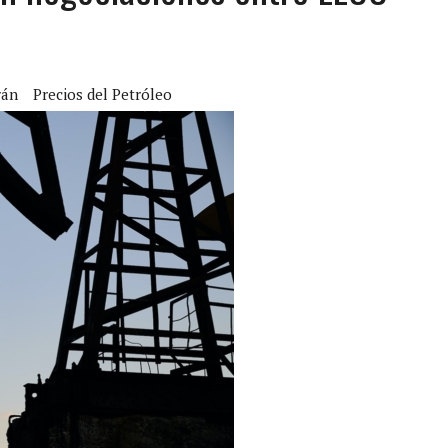
CIAL DE CHACAO
ERIDAS A SU PRIMA Y A OTRO FAMILIAR EN BOLÍVAR
A EN SECTORES VECINOS
rán
Precios del Petróleo
S BONITAS’ 42 DÍAS DESPUÉS DE LOS TERREMOTOS EN LA GUAIRA