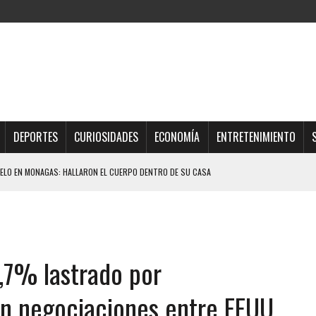
DEPORTES
CURIOSIDADES
ECONOMÍA
ENTRETENIMIENTO
ELO EN MONAGAS: HALLARON EL CUERPO DENTRO DE SU CASA
ER ACOSADA Y ABUSADA POR LA PAREJA DE SU ABUELA
 ADOLESCENTE VENEZOLANA EN REUNIÓN CON AMIGOS
AMIENTO DESENCADENÓ TRAGEDIA FAMILIAR
5,7% lastrado por
DIO A UNA ADOLESCENTE DE 13 AÑOS TRAS ABUSAR DE ELLA
OMBRE Y SU FAMILIA TRAS LOS TERREMOTOS: CAYERON DESDE EL PISO NUEVE DEL
en negociaciones entre EEUU