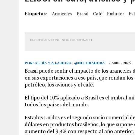
7 AGOSTO, 2026
|
LOCALIZARON CUERPO DE ‘LA SEÑORA DE LAS UÑA
Etiquetas:
Aranceles
Brasil
Café
Embraer
Es
6 AGOSTO, 2026
|
MISTERIOSA MUERTE DE MODELO EN MONAGAS: HA
6 AGOSTO, 2026
|
BARINAS: ADOLESCENTE SE QUITÓ LA VIDA TRAS S
6 AGOSTO, 2026
|
CONMOCIÓN EN COLORADO POR ASESINATO DE UNA
PUBLICIDAD / CONTENIDO PATROCINADO
POR:
AL DÍA Y A LA HORA | @NOTIDIAHORA
2 ABRIL, 2025
Brasil puede sentir el impacto de los aranceles
en sus exportaciones a ese país, que rondan los
petróleo, los aviones y el café.
El tipo del 10% aplicado a Brasil es el umbral 
todos los países del mundo.
Estados Unidos es el segundo socio comercial de
dólares en productos brasileños, lo que supone 
aumento del 9,4% con respecto al año anterior.