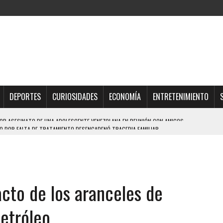
DEPORTES
CURIOSIDADES
ECONOMÍA
ENTRETENIMIENTO
 POR FALTA DE TRATAMIENTO DESENCADENÓ TRAGEDIA FAMILIAR
DIO A UNA ADOLESCENTE DE 13 AÑOS TRAS ABUSAR DE ELLA
OMBRE Y SU FAMILIA TRAS LOS TERREMOTOS: CAYERON DESDE EL PISO NUEVE DEL
acto de los aranceles de
TRAS LA CASA SE INUNDABA
URIÓ A MANOS DE VARIOS DE ELLOS EN MATURÍN
petróleo
A EN SECTORES VECINOS