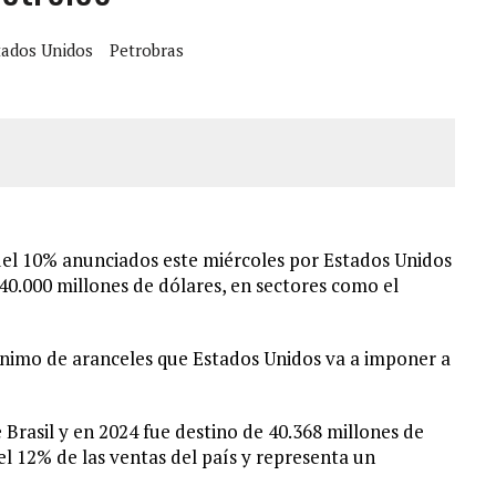
S BONITAS’ 42 DÍAS DESPUÉS DE LOS TERREMOTOS EN LA GUAIRA
tados Unidos
Petrobras
LLARON EL CUERPO DENTRO DE SU CASA
ER ACOSADA Y ABUSADA POR LA PAREJA DE SU ABUELA
 ADOLESCENTE VENEZOLANA EN REUNIÓN CON AMIGOS
 del 10% anunciados este miércoles por Estados Unidos
 40.000 millones de dólares, en sectores como el
mínimo de aranceles que Estados Unidos va a imponer a
 Brasil y en 2024 fue destino de 40.368 millones de
el 12% de las ventas del país y representa un