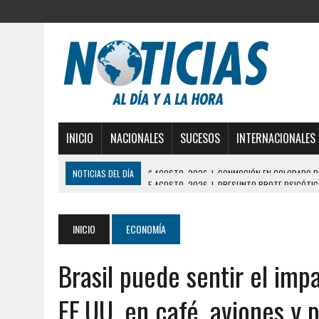
INICIO
NACIONALES
SUCESOS
INTERNACIONALES
NOTICIAS DEL DÍA
5 AGOSTO, 2026
|
PRESUNTO BROTE PSICÓTICO
5 AGOSTO, 2026
|
HORROR EN BARINAS: UN HOMBRE INDUJO AL SUICI
3 AGOSTO, 2026
|
LA INCREÍBLE FORMA EN LA QUE SOBREVIVIÓ UN H
INICIO
ECONOMÍA
EDIFICIO PETUNIA
Brasil puede sentir el imp
3 AGOSTO, 2026
|
YARACUY: INTENTÓ DESCONECTAR SU NEVERA MIEN
2 AGOSTO, 2026
|
AYUDABA A PERSONAS EN SITUACIÓN DE CALLE Y M
EE.UU. en café, aviones y 
7 AGOSTO, 2026
|
YARACUY: ASESINARON DOS HOMBRES EL MISMO DÍ