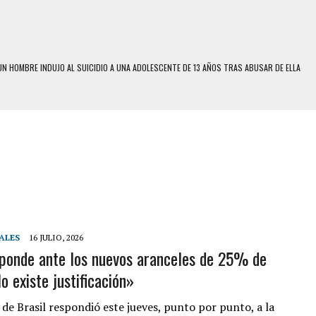
N HOMBRE INDUJO AL SUICIDIO A UNA ADOLESCENTE DE 13 AÑOS TRAS ABUSAR DE ELLA
N LA QUE SOBREVIVIÓ UN HOMBRE Y SU FAMILIA TRAS LOS TERREMOTOS: CAYERON
A
 MIENTRAS LA CASA SE INUNDABA
LE Y MURIÓ A MANOS DE VARIOS DE ELLOS EN MATURÍN
ENTRO DE CARACAS CON MÁS DE 20 PERSONAS ADENTRO
S UÑAS BONITAS’ 42 DÍAS DESPUÉS DE LOS TERREMOTOS EN LA GUAIRA
S: HALLARON EL CUERPO DENTRO DE SU CASA
ALES
16 JULIO, 2026
RAS SER ACOSADA Y ABUSADA POR LA PAREJA DE SU ABUELA
sponde ante los nuevos aranceles de 25% de
o existe justificación»
E UNA ADOLESCENTE VENEZOLANA EN REUNIÓN CON AMIGOS
 TRATAMIENTO DESENCADENÓ TRAGEDIA FAMILIAR
 de Brasil respondió este jueves, punto por punto, a la