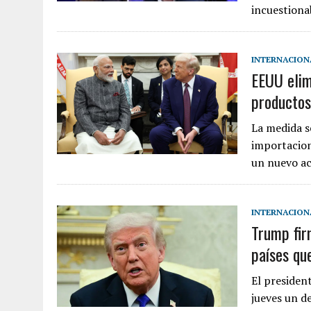
incuestiona
INTERNACION
EEUU elim
productos
La medida s
importacion
un nuevo a
INTERNACION
Trump fir
países qu
El presiden
jueves un d