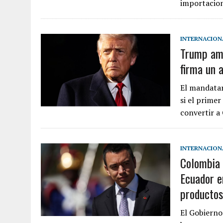
importacio
INTERNACION
Trump ame
firma un 
El mandatar
si el prime
convertir 
INTERNACION
Colombia 
Ecuador e
productos
El Gobierno