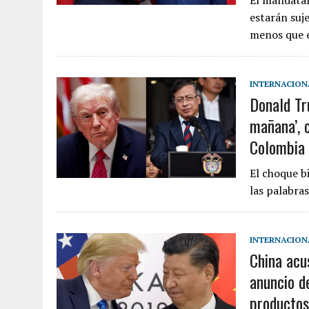
El mandatar
estarán suj
menos que e
INTERNACION
Donald Tr
mañana’, 
Colombia 
El choque b
las palabra
INTERNACION
China acus
anuncio d
productos