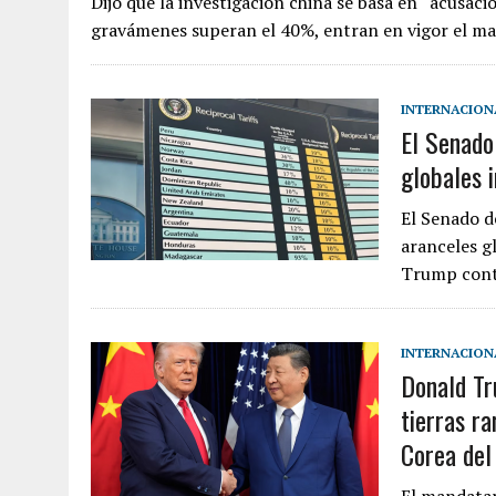
Dijo que la investigación china se basa en “acusaci
gravámenes superan el 40%, entran en vigor el ma
INTERNACION
El Senado
globales 
El Senado d
aranceles g
Trump cont
INTERNACION
Donald Tr
tierras ra
Corea del