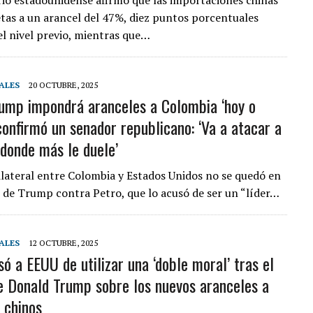
io estadounidense afirmó que las importaciones chinas
etas a un arancel del 47%, diez puntos porcentuales
l nivel previo, mientras que…
ALES
20 OCTUBRE, 2025
ump impondrá aranceles a Colombia ‘hoy o
confirmó un senador republicano: ‘Va a atacar a
donde más le duele’
ilateral entre Colombia y Estados Unidos no se quedó en
s de Trump contra Petro, que lo acusó de ser un “líder…
ALES
12 OCTUBRE, 2025
ó a EEUU de utilizar una ‘doble moral’ tras el
e Donald Trump sobre los nuevos aranceles a
 chinos