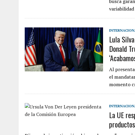
busca garan
variabilida
INTERNACION
Lula Silv
Donald Tr
‘Acabamos
Al presenta
el mandatar
momento cr
INTERNACION
La UE resp
productos 