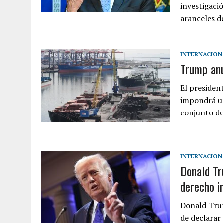
investigaci
aranceles d
INTERNACION
Trump anu
El presiden
impondrá un
conjunto de
INTERNACION
Donald Tr
derecho i
Donald Trum
de declarar 