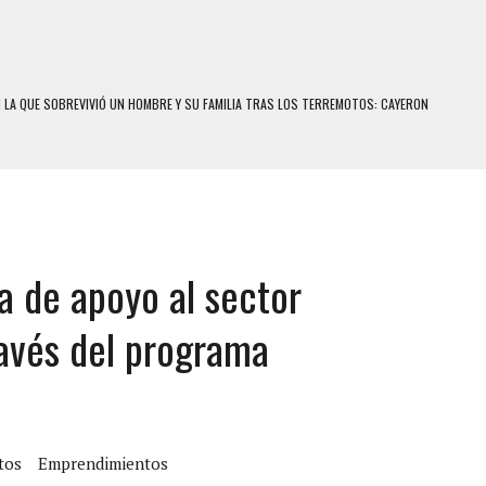
N LA QUE SOBREVIVIÓ UN HOMBRE Y SU FAMILIA TRAS LOS TERREMOTOS: CAYERON
A
 MIENTRAS LA CASA SE INUNDABA
LE Y MURIÓ A MANOS DE VARIOS DE ELLOS EN MATURÍN
ENTRO DE CARACAS CON MÁS DE 20 PERSONAS ADENTRO
US HIJOS, UNO PERDIÓ LA VIDA
va de apoyo al sector
CONTRA ADOLESCENTE VENEZOLANO: AUTOR MATERIAL SE MANTIENE EN FUGA
avés del programa
 MÚLTIPLE EN LA AUTOPISTA VALLE-COCHE
 AÑOS EN LICEO DE CHILE: SUS COMPAÑEROS LO ESPERARON EN LA SALIDA
 TRATAMIENTO DESENCADENÓ TRAGEDIA FAMILIAR
SUICIDIO A UNA ADOLESCENTE DE 13 AÑOS TRAS ABUSAR DE ELLA
tos
Emprendimientos