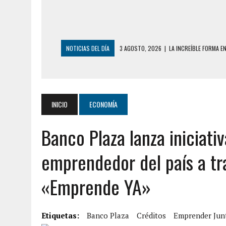
NOTICIAS DEL DÍA
3 AGOSTO, 2026
|
LA INCREÍBLE FORMA E
DESDE EL PISO NUEVE DEL EDIFICIO PETUNI
3 AGOSTO, 2026
|
YARACUY: INTENTÓ DESCONECTAR SU NEVERA
2 AGOSTO, 2026
|
AYUDABA A PERSONAS EN SITUACIÓN DE CAL
2 AGOSTO, 2026
|
COLAPSÓ TECHO DE UNA VIVIENDA EN EL C
INICIO
ECONOMÍA
2 AGOSTO, 2026
|
FALCÓN: MUJER ATACÓ CON UN CUCHILLO A S
Banco Plaza lanza iniciati
2 AGOSTO, 2026
|
CONMOCIÓN EN CHILE POR BRUTAL CRIMEN 
emprendedor del país a tr
1 AGOSTO, 2026
|
UN MUERTO Y 5 HERIDOS SALDO DE COLISIÓN
31 JULIO, 2026
|
ASESINARON A ADOLESCENTE VENEZOLANO DE 15
«Emprende YA»
5 AGOSTO, 2026
|
PRESUNTO BROTE PSICÓTICO POR FALTA DE
5 AGOSTO, 2026
|
HORROR EN BARINAS: UN HOMBRE INDUJO AL 
Etiquetas:
Banco Plaza
Créditos
Emprender Jun