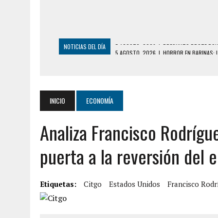
NOTICIAS DEL DÍA
5 AGOSTO, 2026
|
HORROR EN BARINAS: U
3 AGOSTO, 2026
|
LA INCREÍBLE FORMA EN LA QUE SOBREVIVIÓ
EDIFICIO PETUNIA
3 AGOSTO, 2026
|
YARACUY: INTENTÓ DESCONECTAR SU NEVERA
INICIO
ECONOMÍA
2 AGOSTO, 2026
|
AYUDABA A PERSONAS EN SITUACIÓN DE CAL
Analiza Francisco Rodríguez
2 AGOSTO, 2026
|
COLAPSÓ TECHO DE UNA VIVIENDA EN EL C
2 AGOSTO, 2026
|
FALCÓN: MUJER ATACÓ CON UN CUCHILLO A S
puerta a la reversión del
6 AGOSTO, 2026
|
MISTERIOSA MUERTE DE MODELO EN MONAGA
6 AGOSTO, 2026
|
BARINAS: ADOLESCENTE SE QUITÓ LA VIDA T
Etiquetas:
Citgo
Estados Unidos
Francisco Rodr
6 AGOSTO, 2026
|
CONMOCIÓN EN COLORADO POR ASESINATO D
5 AGOSTO, 2026
|
PRESUNTO BROTE PSICÓTICO POR FALTA DE