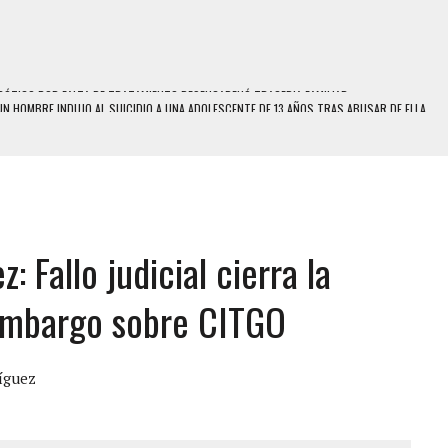
N HOMBRE INDUJO AL SUICIDIO A UNA ADOLESCENTE DE 13 AÑOS TRAS ABUSAR DE ELLA
 UN HOMBRE Y SU FAMILIA TRAS LOS TERREMOTOS: CAYERON DESDE EL PISO NUEVE DEL
 MIENTRAS LA CASA SE INUNDABA
LE Y MURIÓ A MANOS DE VARIOS DE ELLOS EN MATURÍN
: Fallo judicial cierra la
ENTRO DE CARACAS CON MÁS DE 20 PERSONAS ADENTRO
US HIJOS, UNO PERDIÓ LA VIDA
 embargo sobre CITGO
S: HALLARON EL CUERPO DENTRO DE SU CASA
RAS SER ACOSADA Y ABUSADA POR LA PAREJA DE SU ABUELA
íguez
E UNA ADOLESCENTE VENEZOLANA EN REUNIÓN CON AMIGOS
 TRATAMIENTO DESENCADENÓ TRAGEDIA FAMILIAR