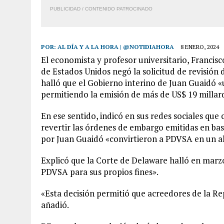
PUBLICIDAD / CONTENIDO PATROCINADO
POR:
AL DÍA Y A LA HORA | @NOTIDIAHORA
8 ENERO, 2024
El economista y profesor universitario, Francis
de Estados Unidos negó la solicitud de revisión 
halló que el Gobierno interino de Juan Guaidó «
permitiendo la emisión de más de US$ 19 millar
En ese sentido, indicó en sus redes sociales que c
revertir las órdenes de embargo emitidas en ba
por Juan Guaidó «convirtieron a PDVSA en un al
Explicó que la Corte de Delaware halló en marzo
PDVSA para sus propios fines».
«Esta decisión permitió que acreedores de la R
añadió.