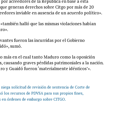
por acreedores de la República en base a esta
s que generan derechos sobre Citgo por más de 20
eedores inviable en ausencia de un acuerdo político».
e «también halló que las mismas violaciones habían
uro».
evantes fueron las incurridas por el Gobierno
idó», sumó.
lo más en el cual tanto Maduro como la oposición
s, causando graves pérdidas patrimoniales a la nación.
uro y Guaidó fueron ‘materialmente idénticos’».
 niega solicitud de revisión de sentencia de Corte de
só los recursos de PDVSA para sus propios fines,
os en órdenes de embargo sobre CITGO.