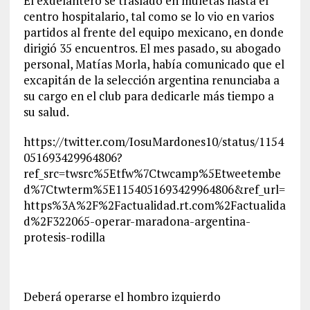
El exdelantero se trasladó en muletas hasta el
centro hospitalario, tal como se lo vio en varios
partidos al frente del equipo mexicano, en donde
dirigió 35 encuentros. El mes pasado, su abogado
personal, Matías Morla, había comunicado que el
excapitán de la selección argentina renunciaba a
su cargo en el club para dedicarle más tiempo a
su salud.
https://twitter.com/IosuMardones10/status/1154
051693429964806?
ref_src=twsrc%5Etfw%7Ctwcamp%5Etweetembe
d%7Ctwterm%5E1154051693429964806&ref_url=
https%3A%2F%2Factualidad.rt.com%2Factualida
d%2F322065-operar-maradona-argentina-
protesis-rodilla
Deberá operarse el hombro izquierdo