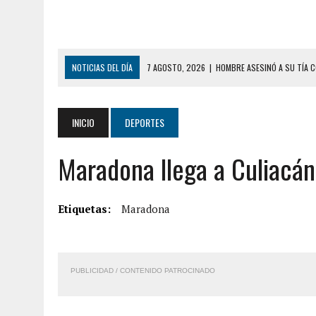
NOTICIAS DEL DÍA
7 AGOSTO, 2026
|
HOMBRE ASESINÓ A SU TÍA C
7 AGOSTO, 2026
|
YARACUY: ASESINARON DOS HOMBRES EL MISMO DÍ
7 AGOSTO, 2026
|
LOCALIZARON CUERPO DE ‘LA SEÑORA DE LAS UÑA
INICIO
DEPORTES
6 AGOSTO, 2026
|
MISTERIOSA MUERTE DE MODELO EN MONAGAS: HA
Maradona llega a Culiacán
6 AGOSTO, 2026
|
BARINAS: ADOLESCENTE SE QUITÓ LA VIDA TRAS S
6 AGOSTO, 2026
|
CONMOCIÓN EN COLORADO POR ASESINATO DE UNA
5 AGOSTO, 2026
|
PRESUNTO BROTE PSICÓTICO POR FALTA DE TRAT
Etiquetas:
Maradona
9 AGOSTO, 2026
|
FALLECIÓ FUNCIONARIO DE LA PNB DURANTE ENFR
8 AGOSTO, 2026
|
BOMBEROS DE CARACAS COMBATIERON INCENDIO DE
PUBLICIDAD / CONTENIDO PATROCINADO
7 AGOSTO, 2026
|
FUGA DE GAS GENERÓ EXPLOSIÓN EN LOCAL COMER