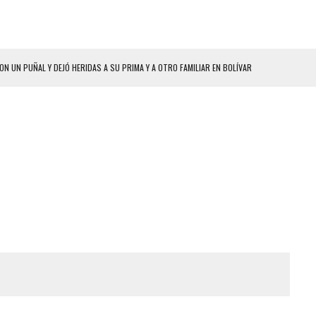
ON UN PUÑAL Y DEJÓ HERIDAS A SU PRIMA Y A OTRO FAMILIAR EN BOLÍVAR
A EN SECTORES VECINOS
S BONITAS’ 42 DÍAS DESPUÉS DE LOS TERREMOTOS EN LA GUAIRA
LLARON EL CUERPO DENTRO DE SU CASA
ER ACOSADA Y ABUSADA POR LA PAREJA DE SU ABUELA
 ADOLESCENTE VENEZOLANA EN REUNIÓN CON AMIGOS
AMIENTO DESENCADENÓ TRAGEDIA FAMILIAR
ENTAMIENTO EN EL VALLE: HAY CUATRO PRESUNTOS DELINCUENTES ABATIDOS
 GRAN MAGNITUD EN ZONA INDUSTRIAL DE EL LLANITO
CIAL DE CHACAO