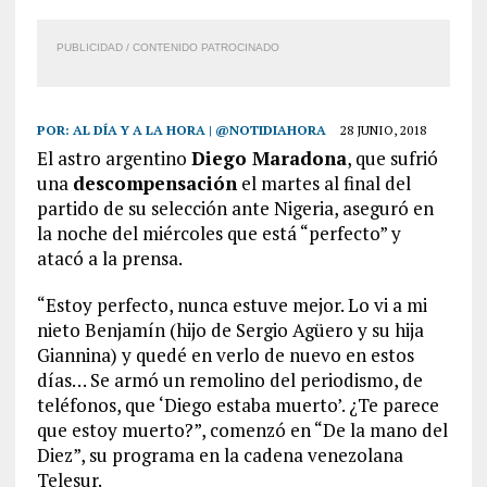
PUBLICIDAD / CONTENIDO PATROCINADO
POR:
AL DÍA Y A LA HORA | @NOTIDIAHORA
28 JUNIO, 2018
El astro argentino
Diego Maradona
, que sufrió
una
descompensación
el martes al final del
partido de su selección ante Nigeria, aseguró en
la noche del miércoles que está “perfecto” y
atacó a la prensa.
“Estoy perfecto, nunca estuve mejor. Lo vi a mi
nieto Benjamín (hijo de Sergio Agüero y su hija
Giannina) y quedé en verlo de nuevo en estos
días… Se armó un remolino del periodismo, de
teléfonos, que ‘Diego estaba muerto’. ¿Te parece
que estoy muerto?”, comenzó en “De la mano del
Diez”, su programa en la cadena venezolana
Telesur.