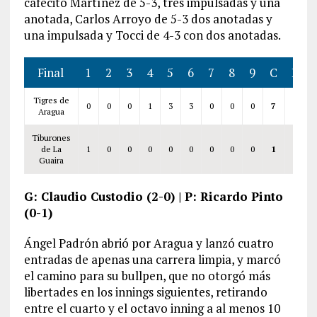
cafecito Martínez de 5-3, tres impulsadas y una
anotada, Carlos Arroyo de 5-3 dos anotadas y
una impulsada y Tocci de 4-3 con dos anotadas.
Final
1
2
3
4
5
6
7
8
9
C
H
Tigres de
0
0
0
1
3
3
0
0
0
7
14
Aragua
Tiburones
de La
1
0
0
0
0
0
0
0
0
1
5
Guaira
G: Claudio Custodio (2-0) | P: Ricardo Pinto
(0-1)
Ángel Padrón abrió por Aragua y lanzó cuatro
entradas de apenas una carrera limpia, y marcó
el camino para su bullpen, que no otorgó más
libertades en los innings siguientes, retirando
entre el cuarto y el octavo inning a al menos 10