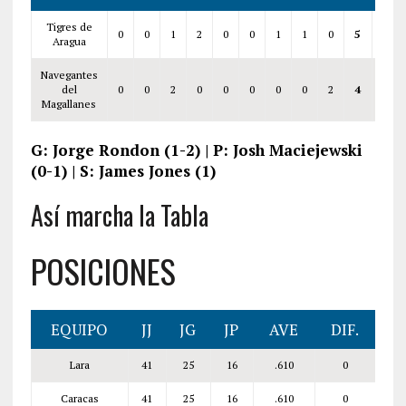
Tigres de
0
0
1
2
0
0
1
1
0
5
6
Aragua
Navegantes
del
0
0
2
0
0
0
0
0
2
4
6
Magallanes
G: Jorge Rondon (1-2) | P: Josh Maciejewski
(0-1) | S: James Jones (1)
Así marcha la Tabla
POSICIONES
EQUIPO
JJ
JG
JP
AVE
DIF.
Lara
41
25
16
.610
0
Caracas
41
25
16
.610
0