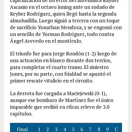
capitalización de un error del antesalista Rayder
Ascanio en el octavo inning ante un rodado de
Keyber Rodríguez, quien llegó hasta la segunda
almohadilla. Luego siguió a tercera con un toque
de sacrificio Yonathan Mendoza, y se engomó con
un sencillo de Yorman Rodríguez, todo contra
Ángel Acevedo en el montículo.
El triunfo fue para Jorge Rondón (1-2) luego de
una actuación en blanco durante dos tercios,
para completar el cuarto tramo. El siniestro
Jones, por su parte, con frialdad se apuntó el
primer rescate vitalicio en el circuito.
La derrota fue cargada a Maciejewski (0-1),
aunque ese bombazo de Martínez fue el único
imparable que recibió en eficaz relevo de 3.0
capítulos.
Final
1
2
3
4
5
6
7
8
9
C
H