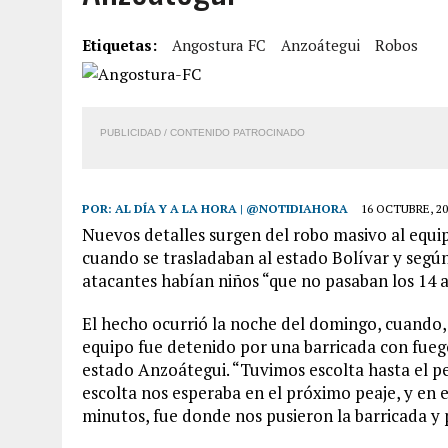
2 AGOSTO, 2026
|
CONMOCIÓN EN CHILE POR BRUTAL CRIMEN CONTR
Etiquetas:
Angostura FC
Anzoátegui
Robos
1 AGOSTO, 2026
|
UN MUERTO Y 5 HERIDOS SALDO DE COLISIÓN MÚLT
6 AGOSTO, 2026
|
CONMOCIÓN EN COLORADO POR ASESINATO DE UNA
5 AGOSTO, 2026
|
PRESUNTO BROTE PSICÓTICO POR FALTA DE TRAT
PUBLICIDAD / CONTENIDO PATROCINADO
POR:
AL DÍA Y A LA HORA | @NOTIDIAHORA
16 OCTUBRE, 20
Nuevos detalles surgen del robo masivo al equip
cuando se trasladaban al estado Bolívar y según
atacantes habían niños “que no pasaban los 14 
El hecho ocurrió la noche del domingo, cuando, 
equipo fue detenido por una barricada con fuego
estado Anzoátegui. “Tuvimos escolta hasta el pe
escolta nos esperaba en el próximo peaje, y en 
minutos, fue donde nos pusieron la barricada y 