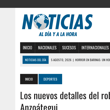
INICIO
NACIONALES
SUCESOS
INTERNACIONALES
NOTICIAS DEL DÍA
5 AGOSTO, 2026
|
HORROR EN BARINAS: UN HOM
3 AGOSTO, 2026
|
LA INCREÍBLE FORMA EN LA 
DESDE EL PISO NUEVE DEL EDIFICIO PETUNIA
INICIO
DEPORTES
3 AGOSTO, 2026
|
YARACUY: INTENTÓ DESCONECTAR SU NEVERA MIEN
2 AGOSTO, 2026
|
AYUDABA A PERSONAS EN SITUACIÓN DE CALLE Y M
Los nuevos detalles del r
2 AGOSTO, 2026
|
COLAPSÓ TECHO DE UNA VIVIENDA EN EL CENTRO
Anzoátegui
2 AGOSTO, 2026
|
FALCÓN: MUJER ATACÓ CON UN CUCHILLO A SUS HI