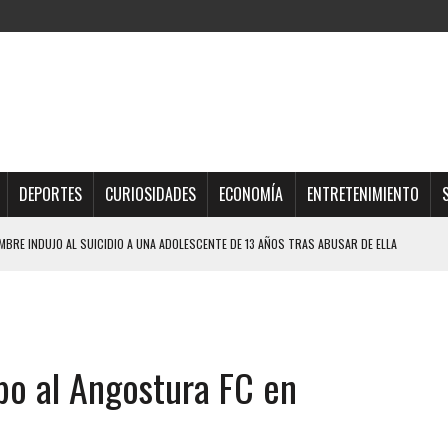
DEPORTES
CURIOSIDADES
ECONOMÍA
ENTRETENIMIENTO
BRE INDUJO AL SUICIDIO A UNA ADOLESCENTE DE 13 AÑOS TRAS ABUSAR DE ELLA
QUE SOBREVIVIÓ UN HOMBRE Y SU FAMILIA TRAS LOS TERREMOTOS: CAYERON
TRAS LA CASA SE INUNDABA
URIÓ A MANOS DE VARIOS DE ELLOS EN MATURÍN
obo al Angostura FC en
 DE CARACAS CON MÁS DE 20 PERSONAS ADENTRO
JOS, UNO PERDIÓ LA VIDA