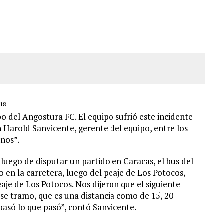
A ADOLESCENTE VENEZOLANO: AUTOR MATERIAL SE MANTIENE EN FUGA
IPLE EN LA AUTOPISTA VALLE-COCHE
 ADOLESCENTE VENEZOLANA EN REUNIÓN CON AMIGOS
AMIENTO DESENCADENÓ TRAGEDIA FAMILIAR
18
o del Angostura FC. El equipo sufrió este incidente
 Harold Sanvicente, gerente del equipo, entre los
años”.
luego de disputar un partido en Caracas, el bus del
 en la carretera, luego del peaje de Los Potocos,
aje de Los Potocos. Nos dijeron que el siguiente
ese tramo, que es una distancia como de 15, 20
pasó lo que pasó”, contó Sanvicente.