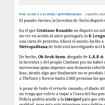
POR:
AL DÍA Y A LA HORA | @NOTIDIAHORA
1 AGOSTO, 201
El pasado viernes, la Juventus de Turín disputó 
En el que
Cristiano Ronaldo
no disputó un sol
no ver en acción al astro portugués, la
K Leagu
una carta de protesta. Ahora el asunto ha ido a
Metropolitana
de Seúl está investigando si el l
De hecho,
Oh Seok-hyun
, abogado de
L.K.B &
la Juventus y del propio Cristiano por no haber
surcoreana quiso imponer una denuncia colectiv
luso, siendo algo que finalmente no se produjo
a
TheFasta
y fueron hasta 2.000 personas las qu
A pesar de todo el revuelo causado, el diario
AS
no tenga que volver a viajar a Corea del Sur par
Policía podría acudir a la
Interpol
para que estu
realidad, pues esta solo interviene para delitos