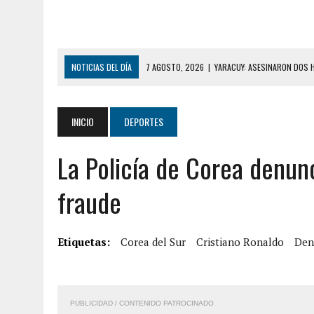
NOTICIAS DEL DÍA
7 AGOSTO, 2026
|
YARACUY: ASESINARON DOS 
7 AGOSTO, 2026
|
LOCALIZARON CUERPO DE ‘LA SEÑORA DE LAS UÑA
6 AGOSTO, 2026
|
MISTERIOSA MUERTE DE MODELO EN MONAGAS: HA
INICIO
DEPORTES
6 AGOSTO, 2026
|
BARINAS: ADOLESCENTE SE QUITÓ LA VIDA TRAS S
La Policía de Corea denun
6 AGOSTO, 2026
|
CONMOCIÓN EN COLORADO POR ASESINATO DE UNA
5 AGOSTO, 2026
|
PRESUNTO BROTE PSICÓTICO POR FALTA DE TRAT
fraude
5 AGOSTO, 2026
|
HORROR EN BARINAS: UN HOMBRE INDUJO AL SUICI
8 AGOSTO, 2026
|
BOMBEROS DE CARACAS COMBATIERON INCENDIO DE
Etiquetas:
Corea del Sur
Cristiano Ronaldo
Den
7 AGOSTO, 2026
|
FUGA DE GAS GENERÓ EXPLOSIÓN EN LOCAL COMER
7 AGOSTO, 2026
|
HOMBRE ASESINÓ A SU TÍA CON UN PUÑAL Y DEJÓ H
PUBLICIDAD / CONTENIDO PATROCINADO