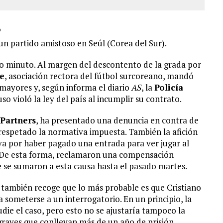
9
un partido amistoso en Seúl (Corea del Sur).
o minuto. Al margen del descontento de la grada por
e
, asociación rectora del fútbol surcoreano, mandó
 mayores y, según informa el diario
AS
, la
Policía
uso violó la ley del país al incumplir su contrato.
 Partners
, ha presentado una denuncia en contra de
 respetado la normativa impuesta. También la afición
a por haber pagado una entrada para ver jugar al
. De esta forma, reclamaron una compensación
e se sumaron a esta causa hasta el pasado martes.
también recoge que lo más probable es que Cristiano
a someterse a un interrogatorio. En un principio, la
die el caso, pero esto no se ajustaría tampoco la
 graves que conllevan más de un año de prisión.