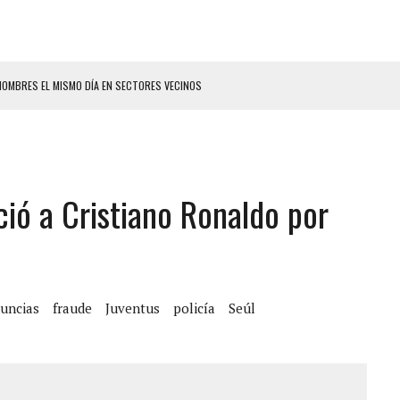
HOMBRES EL MISMO DÍA EN SECTORES VECINOS
S BONITAS’ 42 DÍAS DESPUÉS DE LOS TERREMOTOS EN LA GUAIRA
LLARON EL CUERPO DENTRO DE SU CASA
ER ACOSADA Y ABUSADA POR LA PAREJA DE SU ABUELA
ció a Cristiano Ronaldo por
 ADOLESCENTE VENEZOLANA EN REUNIÓN CON AMIGOS
AMIENTO DESENCADENÓ TRAGEDIA FAMILIAR
DIO A UNA ADOLESCENTE DE 13 AÑOS TRAS ABUSAR DE ELLA
 GRAN MAGNITUD EN ZONA INDUSTRIAL DE EL LLANITO
uncias
fraude
Juventus
policía
Seúl
CIAL DE CHACAO
ERIDAS A SU PRIMA Y A OTRO FAMILIAR EN BOLÍVAR