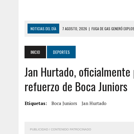
NOTICIAS DEL DÍA
7 AGOSTO, 2026
|
FUGA DE GAS GENERÓ EXPLO
7 AGOSTO, 2026
|
HOMBRE ASESINÓ A SU TÍA CON UN PUÑAL Y DEJÓ H
7 AGOSTO, 2026
|
YARACUY: ASESINARON DOS HOMBRES EL MISMO DÍ
INICIO
DEPORTES
7 AGOSTO, 2026
|
LOCALIZARON CUERPO DE ‘LA SEÑORA DE LAS UÑA
Jan Hurtado, oficialment
6 AGOSTO, 2026
|
MISTERIOSA MUERTE DE MODELO EN MONAGAS: HA
6 AGOSTO, 2026
|
BARINAS: ADOLESCENTE SE QUITÓ LA VIDA TRAS S
refuerzo de Boca Juniors
6 AGOSTO, 2026
|
CONMOCIÓN EN COLORADO POR ASESINATO DE UNA
9 AGOSTO, 2026
|
LARA: FALLECIÓ NIÑA CON DOS AÑOS AHOGADA TR
Etiquetas:
Boca Juniors
Jan Hurtado
9 AGOSTO, 2026
|
FALLECIÓ FUNCIONARIO DE LA PNB DURANTE ENFR
8 AGOSTO, 2026
|
BOMBEROS DE CARACAS COMBATIERON INCENDIO DE
PUBLICIDAD / CONTENIDO PATROCINADO