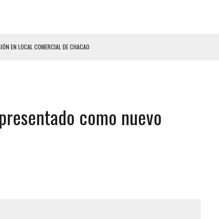
SIÓN EN LOCAL COMERCIAL DE CHACAO
ERIDAS A SU PRIMA Y A OTRO FAMILIAR EN BOLÍVAR
A EN SECTORES VECINOS
S BONITAS’ 42 DÍAS DESPUÉS DE LOS TERREMOTOS EN LA GUAIRA
e presentado como nuevo
LLARON EL CUERPO DENTRO DE SU CASA
ER ACOSADA Y ABUSADA POR LA PAREJA DE SU ABUELA
 ADOLESCENTE VENEZOLANA EN REUNIÓN CON AMIGOS
AS CAER EN TANQUE DE AGUA
ENTAMIENTO EN EL VALLE: HAY CUATRO PRESUNTOS DELINCUENTES ABATIDOS
 GRAN MAGNITUD EN ZONA INDUSTRIAL DE EL LLANITO