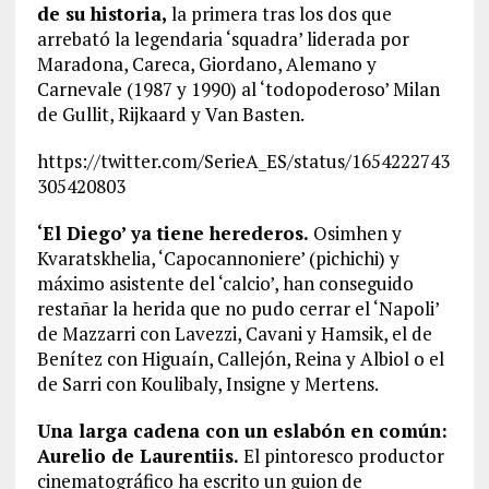
de su historia,
la primera tras los dos que
arrebató la legendaria ‘squadra’ liderada por
Maradona, Careca, Giordano, Alemano y
Carnevale (1987 y 1990) al ‘todopoderoso’ Milan
de Gullit, Rijkaard y Van Basten.
https://twitter.com/SerieA_ES/status/1654222743
305420803
‘El Diego’ ya tiene herederos.
Osimhen y
Kvaratskhelia, ‘Capocannoniere’ (pichichi) y
máximo asistente del ‘calcio’, han conseguido
restañar la herida que no pudo cerrar el ‘Napoli’
de Mazzarri con Lavezzi, Cavani y Hamsik, el de
Benítez con Higuaín, Callejón, Reina y Albiol o el
de Sarri con Koulibaly, Insigne y Mertens.
Una larga cadena con un eslabón en común:
Aurelio de Laurentiis.
El pintoresco productor
cinematográfico ha escrito un guion de