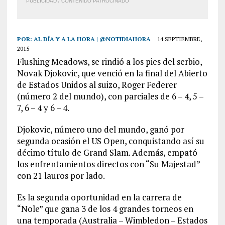
PUBLICIDAD / CONTENIDO PATROCINADO
POR:
AL DÍA Y A LA HORA | @NOTIDIAHORA
14 SEPTIEMBRE,
2015
Flushing Meadows, se rindió a los pies del serbio,
Novak Djokovic, que venció en la final del Abierto
de Estados Unidos al suizo, Roger Federer
(número 2 del mundo), con parciales de 6 – 4, 5 –
7, 6 – 4 y 6 – 4.
Djokovic, número uno del mundo, ganó por
segunda ocasión el US Open, conquistando así su
décimo título de Grand Slam. Además, empató
los enfrentamientos directos con “Su Majestad”
con 21 lauros por lado.
Es la segunda oportunidad en la carrera de
“Nole” que gana 3 de los 4 grandes torneos en
una temporada (Australia – Wimbledon – Estados