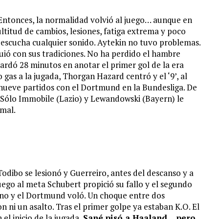
 Entonces, la normalidad volvió al juego… aunque en
titud de cambios, lesiones, fatiga extrema y poco
e escucha cualquier sonido. Aytekin no tuvo problemas.
uió con sus tradiciones. No ha perdido el hambre
ardó 28 minutos en anotar el primer gol de la era
 gas a la jugada, Thorgan Hazard centró y el ‘9’, al
 nueve partidos con el Dortmund en la Bundesliga. De
. Sólo Immobile (Lazio) y Lewandowski (Bayern) le
imal.
odibo se lesionó y Guerreiro, antes del descanso y a
uego al meta Schubert propició su fallo y el segundo
igeno y el Dortmund voló. Un choque entre dos
 ni un asalto. Tras el primer golpe ya estaban K.O. El
el inicio de la jugada,
Sané pisó a Haaland… pero