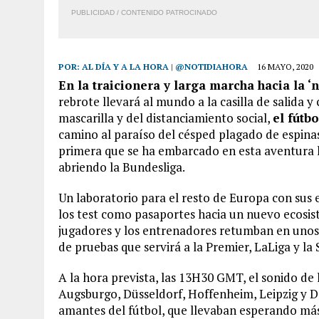
PUBLICIDAD / CONTENIDO PATROCINADO
POR:
AL DÍA Y A LA HORA | @NOTIDIAHORA
16 MAYO, 2020
En la traicionera y larga marcha hacia la 
rebrote llevará al mundo a la casilla de salida y
mascarilla y del distanciamiento social,
el fútb
camino al paraíso del césped plagado de espinas
primera que se ha embarcado en esta aventura h
abriendo la Bundesliga.
Un laboratorio para el resto de Europa con sus 
los test como pasaportes hacia un nuevo ecosiste
jugadores y los entrenadores retumban en unos
de pruebas que servirá a la Premier, LaLiga y la 
A la hora prevista, las 13H30 GMT, el sonido de 
Augsburgo, Düsseldorf, Hoffenheim, Leipzig y Do
amantes del fútbol, que llevaban esperando má