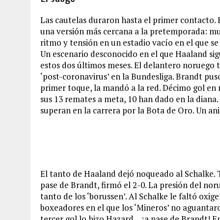
Las cautelas duraron hasta el primer contacto.
una versión más cercana a la pretemporada: mul
ritmo y tensión en un estadio vacío en el que s
Un escenario desconocido en el que Haaland sig
estos dos últimos meses. El delantero noruego t
‘post-coronavirus’ en la Bundesliga. Brandt puso
primer toque, la mandó a la red. Décimo gol en
sus 13 remates a meta, 10 han dado en la diana
superan en la carrera por la Bota de Oro. Un an
El tanto de Haaland dejó noqueado al Schalke. T
pase de Brandt, firmó el 2-0. La presión del nor
tanto de los ‘borussen’. Al Schalke le faltó ox
boxeadores en el que los ‘Mineros’ no aguantaron
tercer gol lo hizo Hazard… ¡a pase de Brandt! En 