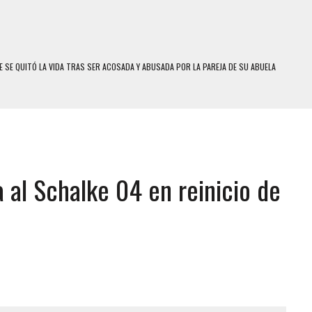
 SE QUITÓ LA VIDA TRAS SER ACOSADA Y ABUSADA POR LA PAREJA DE SU ABUELA
E UNA ADOLESCENTE VENEZOLANA EN REUNIÓN CON AMIGOS
 TRATAMIENTO DESENCADENÓ TRAGEDIA FAMILIAR
SUICIDIO A UNA ADOLESCENTE DE 13 AÑOS TRAS ABUSAR DE ELLA
 UN HOMBRE Y SU FAMILIA TRAS LOS TERREMOTOS: CAYERON DESDE EL PISO NUEVE DEL
 al Schalke 04 en reinicio de
 MIENTRAS LA CASA SE INUNDABA
DEJÓ HERIDAS A SU PRIMA Y A OTRO FAMILIAR EN BOLÍVAR
MO DÍA EN SECTORES VECINOS
S UÑAS BONITAS’ 42 DÍAS DESPUÉS DE LOS TERREMOTOS EN LA GUAIRA
S: HALLARON EL CUERPO DENTRO DE SU CASA