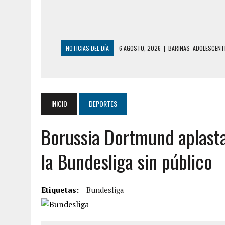
NOTICIAS DEL DÍA
6 AGOSTO, 2026
|
BARINAS: ADOLESCENTE
6 AGOSTO, 2026
|
CONMOCIÓN EN COLORADO POR ASESINATO D
5 AGOSTO, 2026
|
PRESUNTO BROTE PSICÓTICO POR FALTA DE
5 AGOSTO, 2026
|
HORROR EN BARINAS: UN HOMBRE INDUJO AL 
INICIO
DEPORTES
3 AGOSTO, 2026
|
LA INCREÍBLE FORMA EN LA QUE SOBREVIVIÓ
Borussia Dortmund aplasta
EDIFICIO PETUNIA
3 AGOSTO, 2026
|
YARACUY: INTENTÓ DESCONECTAR SU NEVERA
la Bundesliga sin público
7 AGOSTO, 2026
|
HOMBRE ASESINÓ A SU TÍA CON UN PUÑAL Y 
7 AGOSTO, 2026
|
YARACUY: ASESINARON DOS HOMBRES EL MIS
Etiquetas:
Bundesliga
7 AGOSTO, 2026
|
LOCALIZARON CUERPO DE ‘LA SEÑORA DE LA
6 AGOSTO, 2026
|
MISTERIOSA MUERTE DE MODELO EN MONAGA