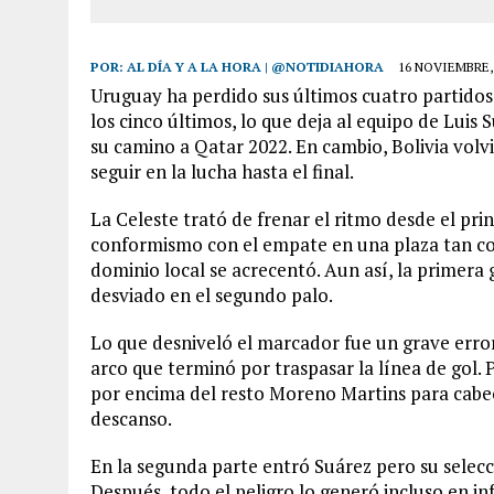
POR:
AL DÍA Y A LA HORA | @NOTIDIAHORA
16 NOVIEMBRE,
Uruguay ha perdido sus últimos cuatro partidos
los cinco últimos, lo que deja al equipo de Lui
su camino a Qatar 2022. En cambio, Bolivia volvi
seguir en la lucha hasta el final.
La Celeste trató de frenar el ritmo desde el pr
conformismo con el empate en una plaza tan com
dominio local se acrecentó. Aun así, la primera
desviado en el segundo palo.
Lo que desniveló el marcador fue un grave erro
arco que terminó por traspasar la línea de gol. 
por encima del resto Moreno Martins para cabece
descanso.
En la segunda parte entró Suárez pero su selecc
Después, todo el peligro lo generó incluso en in