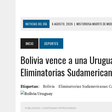
NOTICIAS DEL DÍA
6 AGOSTO, 2026
|
MISTERIOSA MUERTE DE MOD
6 AGOSTO, 2026
|
BARINAS: ADOLESCENTE SE QUITÓ LA VIDA TRAS S
6 AGOSTO, 2026
|
CONMOCIÓN EN COLORADO POR ASESINATO DE UNA
INICIO
DEPORTES
5 AGOSTO, 2026
|
PRESUNTO BROTE PSICÓTICO POR FALTA DE TRAT
Bolivia vence a una Urugu
5 AGOSTO, 2026
|
HORROR EN BARINAS: UN HOMBRE INDUJO AL SUICI
8 AGOSTO, 2026
|
BOMBEROS DE CARACAS COMBATIERON INCENDIO DE
Eliminatorias Sudamerica
7 AGOSTO, 2026
|
FUGA DE GAS GENERÓ EXPLOSIÓN EN LOCAL COMER
7 AGOSTO, 2026
|
HOMBRE ASESINÓ A SU TÍA CON UN PUÑAL Y DEJÓ H
Etiquetas:
Bolivia
Eliminatorias Sudamericanas C
7 AGOSTO, 2026
|
YARACUY: ASESINARON DOS HOMBRES EL MISMO DÍ
7 AGOSTO, 2026
|
LOCALIZARON CUERPO DE ‘LA SEÑORA DE LAS UÑA
PUBLICIDAD / CONTENIDO PATROCINADO