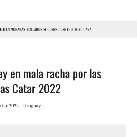
ELO EN MONAGAS: HALLARON EL CUERPO DENTRO DE SU CASA
ER ACOSADA Y ABUSADA POR LA PAREJA DE SU ABUELA
 ADOLESCENTE VENEZOLANA EN REUNIÓN CON AMIGOS
AMIENTO DESENCADENÓ TRAGEDIA FAMILIAR
ay en mala racha por las
DIO A UNA ADOLESCENTE DE 13 AÑOS TRAS ABUSAR DE ELLA
 GRAN MAGNITUD EN ZONA INDUSTRIAL DE EL LLANITO
nas Catar 2022
CIAL DE CHACAO
ERIDAS A SU PRIMA Y A OTRO FAMILIAR EN BOLÍVAR
atar 2022
Uruguay
A EN SECTORES VECINOS
S BONITAS’ 42 DÍAS DESPUÉS DE LOS TERREMOTOS EN LA GUAIRA