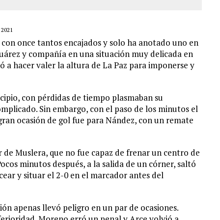
 2021
 con once tantos encajados y solo ha anotado uno en
s Suárez y compañía en una situación muy delicada en
ó a hacer valer la altura de La Paz para imponerse y
incipio, con pérdidas de tiempo plasmaban su
plicado. Sin embargo, con el paso de los minutos el
 gran ocasión de gol fue para Nández, con un remate
r de Muslera, que no fue capaz de frenar un centro de
Pocos minutos después, a la salida de un córner, saltó
ar y situar el 2-0 en el marcador antes del
ión apenas llevó peligro en un par de ocasiones.
ferioridad. Moreno erró un penal y Arce volvió a