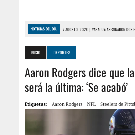
NOTICIAS DEL DÍA
7 AGOSTO, 2026
|
YARACUY: ASESINARON DOS 
7 AGOSTO, 2026
|
LOCALIZARON CUERPO DE ‘LA SEÑORA DE LAS UÑA
6 AGOSTO, 2026
|
MISTERIOSA MUERTE DE MODELO EN MONAGAS: HA
INICIO
DEPORTES
6 AGOSTO, 2026
|
BARINAS: ADOLESCENTE SE QUITÓ LA VIDA TRAS S
Aaron Rodgers dice que l
6 AGOSTO, 2026
|
CONMOCIÓN EN COLORADO POR ASESINATO DE UNA
9 AGOSTO, 2026
|
LARA: FALLECIÓ NIÑA CON DOS AÑOS AHOGADA TR
será la última: ‘Se acabó’
9 AGOSTO, 2026
|
FALLECIÓ FUNCIONARIO DE LA PNB DURANTE ENFR
8 AGOSTO, 2026
|
BOMBEROS DE CARACAS COMBATIERON INCENDIO DE
Etiquetas:
Aaron Rodgers
NFL
Steelers de Pitt
7 AGOSTO, 2026
|
FUGA DE GAS GENERÓ EXPLOSIÓN EN LOCAL COMER
7 AGOSTO, 2026
|
HOMBRE ASESINÓ A SU TÍA CON UN PUÑAL Y DEJÓ H