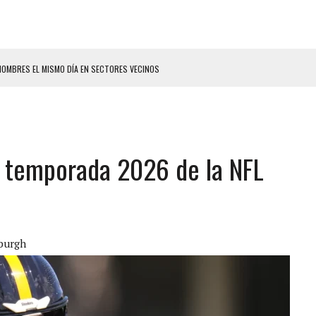
HOMBRES EL MISMO DÍA EN SECTORES VECINOS
S BONITAS’ 42 DÍAS DESPUÉS DE LOS TERREMOTOS EN LA GUAIRA
LLARON EL CUERPO DENTRO DE SU CASA
ER ACOSADA Y ABUSADA POR LA PAREJA DE SU ABUELA
a temporada 2026 de la NFL
 ADOLESCENTE VENEZOLANA EN REUNIÓN CON AMIGOS
AS CAER EN TANQUE DE AGUA
ENTAMIENTO EN EL VALLE: HAY CUATRO PRESUNTOS DELINCUENTES ABATIDOS
 GRAN MAGNITUD EN ZONA INDUSTRIAL DE EL LLANITO
sburgh
CIAL DE CHACAO
ERIDAS A SU PRIMA Y A OTRO FAMILIAR EN BOLÍVAR