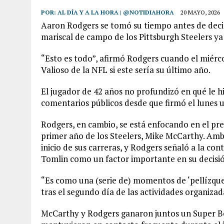
POR:
AL DÍA Y A LA HORA | @NOTIDIAHORA
20 MAYO, 2026
Aaron Rodgers se tomó su tiempo antes de deci
mariscal de campo de los Pittsburgh Steelers y
“Esto es todo”, afirmó Rodgers cuando el miérc
Valioso de la NFL si este sería su último año.
El jugador de 42 años no profundizó en qué le hi
comentarios públicos desde que firmó el lunes u
Rodgers, en cambio, se está enfocando en el pre
primer año de los Steelers, Mike McCarthy. Am
inicio de sus carreras, y Rodgers señaló a la 
Tomlin como un factor importante en su decisió
“Es como una (serie de) momentos de ‘pellízqu
tras el segundo día de las actividades organizad
McCarthy y Rodgers ganaron juntos un Super Bo