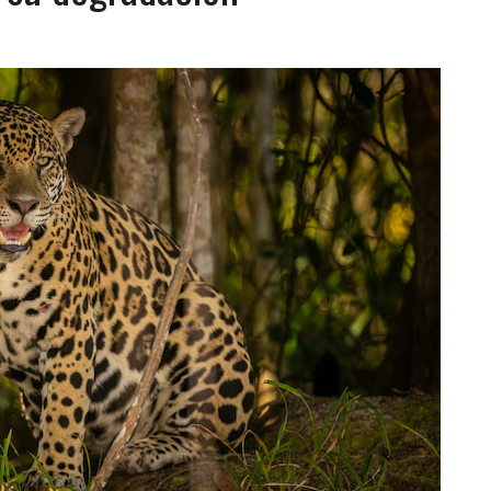
CIAL DE CHACAO
ERIDAS A SU PRIMA Y A OTRO FAMILIAR EN BOLÍVAR
A EN SECTORES VECINOS
S BONITAS’ 42 DÍAS DESPUÉS DE LOS TERREMOTOS EN LA GUAIRA