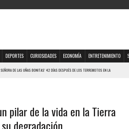
DEPORTES
CURIOSIDADES
ECONOMÍA
ENTRETENIMIENTO
ELO EN MONAGAS: HALLARON EL CUERPO DENTRO DE SU CASA
ER ACOSADA Y ABUSADA POR LA PAREJA DE SU ABUELA
 ADOLESCENTE VENEZOLANA EN REUNIÓN CON AMIGOS
AMIENTO DESENCADENÓ TRAGEDIA FAMILIAR
n pilar de la vida en la Tierra
DIO A UNA ADOLESCENTE DE 13 AÑOS TRAS ABUSAR DE ELLA
OMBRE Y SU FAMILIA TRAS LOS TERREMOTOS: CAYERON DESDE EL PISO NUEVE DEL
e su degradación