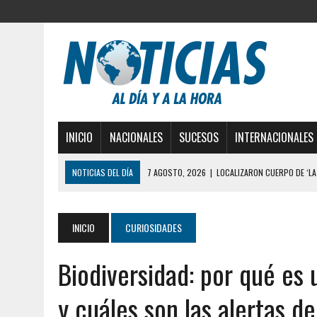
INICIO
NACIONALES
SUCESOS
INTERNACIONALES
NOTICIAS DEL DÍA
6 AGOSTO, 2026
|
MISTERIOSA MUERTE DE MOD
6 AGOSTO, 2026
|
BARINAS: ADOLESCENTE SE QUITÓ LA VIDA TRAS S
6 AGOSTO, 2026
|
CONMOCIÓN EN COLORADO POR ASESINATO DE UNA
INICIO
CURIOSIDADES
5 AGOSTO, 2026
|
PRESUNTO BROTE PSICÓTICO POR FALTA DE TRAT
Biodiversidad: por qué es u
5 AGOSTO, 2026
|
HORROR EN BARINAS: UN HOMBRE INDUJO AL SUICI
3 AGOSTO, 2026
|
LA INCREÍBLE FORMA EN LA QUE SOBREVIVIÓ UN H
y cuáles son las alertas d
EDIFICIO PETUNIA