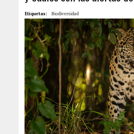
7 AGOSTO, 2026
|
FUGA DE GAS GENERÓ EXPLOSIÓN EN LOCAL COMER
Etiquetas:
Biodiversidad
7 AGOSTO, 2026
|
HOMBRE ASESINÓ A SU TÍA CON UN PUÑAL Y DEJÓ H
7 AGOSTO, 2026
|
YARACUY: ASESINARON DOS HOMBRES EL MISMO DÍ
7 AGOSTO, 2026
|
LOCALIZARON CUERPO DE ‘LA SEÑORA DE LAS UÑA