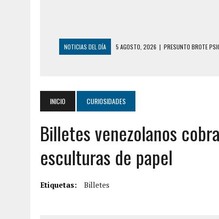
NOTICIAS DEL DÍA
5 AGOSTO, 2026
|
HORROR EN BARINAS: U
3 AGOSTO, 2026
|
LA INCREÍBLE FORMA EN LA QUE SOBREVIVIÓ
EDIFICIO PETUNIA
3 AGOSTO, 2026
|
YARACUY: INTENTÓ DESCONECTAR SU NEVERA
INICIO
CURIOSIDADES
2 AGOSTO, 2026
|
AYUDABA A PERSONAS EN SITUACIÓN DE CAL
Billetes venezolanos cobra
2 AGOSTO, 2026
|
COLAPSÓ TECHO DE UNA VIVIENDA EN EL C
2 AGOSTO, 2026
|
FALCÓN: MUJER ATACÓ CON UN CUCHILLO A S
esculturas de papel
6 AGOSTO, 2026
|
MISTERIOSA MUERTE DE MODELO EN MONAGA
6 AGOSTO, 2026
|
BARINAS: ADOLESCENTE SE QUITÓ LA VIDA T
Etiquetas:
Billetes
6 AGOSTO, 2026
|
CONMOCIÓN EN COLORADO POR ASESINATO D
5 AGOSTO, 2026
|
PRESUNTO BROTE PSICÓTICO POR FALTA DE