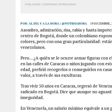
PUBLICIDAD / CONTENIDO PATROCINADO
POR:
AL DÍA Y A LA HORA | @NOTIDIAHORA
19 DICIEMBRE, 
Asombro, admiración, risa, rabia y hasta impot
centro de Bogotá, donde un colombiano expone 
colores, pero con una gran particularidad: están
venezolanos.
Pero… ¿A quién se le ocurre armar figuras con el
en las calles de Caracas o niños jugando con est
edad, prefirió recogerlos o conseguirlos en cas
valor, a través de sus esculturas.
Tras vivir 50 años en Caracas, regresó de Venez
radicado en Bogotá. Dice que aunque no aguantó
inseguridad.
En Venezuela, un salario mínimo equivale a un p