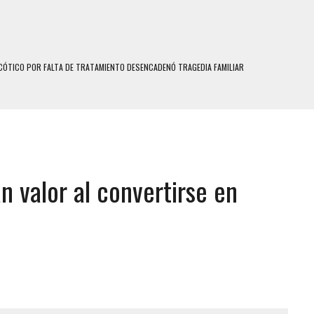
N HOMBRE INDUJO AL SUICIDIO A UNA ADOLESCENTE DE 13 AÑOS TRAS ABUSAR DE ELLA
 UN HOMBRE Y SU FAMILIA TRAS LOS TERREMOTOS: CAYERON DESDE EL PISO NUEVE DEL
 MIENTRAS LA CASA SE INUNDABA
LE Y MURIÓ A MANOS DE VARIOS DE ELLOS EN MATURÍN
n valor al convertirse en
ENTRO DE CARACAS CON MÁS DE 20 PERSONAS ADENTRO
US HIJOS, UNO PERDIÓ LA VIDA
S: HALLARON EL CUERPO DENTRO DE SU CASA
RAS SER ACOSADA Y ABUSADA POR LA PAREJA DE SU ABUELA
E UNA ADOLESCENTE VENEZOLANA EN REUNIÓN CON AMIGOS
 TRATAMIENTO DESENCADENÓ TRAGEDIA FAMILIAR