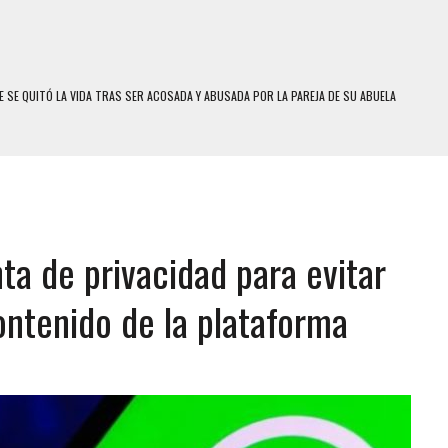
 SE QUITÓ LA VIDA TRAS SER ACOSADA Y ABUSADA POR LA PAREJA DE SU ABUELA
E UNA ADOLESCENTE VENEZOLANA EN REUNIÓN CON AMIGOS
 TRATAMIENTO DESENCADENÓ TRAGEDIA FAMILIAR
SUICIDIO A UNA ADOLESCENTE DE 13 AÑOS TRAS ABUSAR DE ELLA
 UN HOMBRE Y SU FAMILIA TRAS LOS TERREMOTOS: CAYERON DESDE EL PISO NUEVE DEL
a de privacidad para evitar
COMERCIAL DE CHACAO
ontenido de la plataforma
DEJÓ HERIDAS A SU PRIMA Y A OTRO FAMILIAR EN BOLÍVAR
MO DÍA EN SECTORES VECINOS
S UÑAS BONITAS’ 42 DÍAS DESPUÉS DE LOS TERREMOTOS EN LA GUAIRA
S: HALLARON EL CUERPO DENTRO DE SU CASA