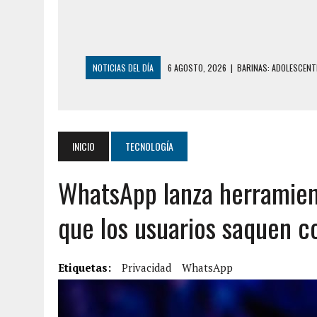
NOTICIAS DEL DÍA
6 AGOSTO, 2026
|
BARINAS: ADOLESCENTE
6 AGOSTO, 2026
|
CONMOCIÓN EN COLORADO POR ASESINATO D
5 AGOSTO, 2026
|
PRESUNTO BROTE PSICÓTICO POR FALTA DE
5 AGOSTO, 2026
|
HORROR EN BARINAS: UN HOMBRE INDUJO AL 
INICIO
TECNOLOGÍA
3 AGOSTO, 2026
|
LA INCREÍBLE FORMA EN LA QUE SOBREVIVIÓ
WhatsApp lanza herramient
EDIFICIO PETUNIA
7 AGOSTO, 2026
|
FUGA DE GAS GENERÓ EXPLOSIÓN EN LOCAL 
que los usuarios saquen c
7 AGOSTO, 2026
|
HOMBRE ASESINÓ A SU TÍA CON UN PUÑAL Y 
7 AGOSTO, 2026
|
YARACUY: ASESINARON DOS HOMBRES EL MIS
Etiquetas:
Privacidad
WhatsApp
7 AGOSTO, 2026
|
LOCALIZARON CUERPO DE ‘LA SEÑORA DE LA
6 AGOSTO, 2026
|
MISTERIOSA MUERTE DE MODELO EN MONAGA