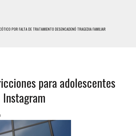
N HOMBRE INDUJO AL SUICIDIO A UNA ADOLESCENTE DE 13 AÑOS TRAS ABUSAR DE ELLA
 UN HOMBRE Y SU FAMILIA TRAS LOS TERREMOTOS: CAYERON DESDE EL PISO NUEVE DEL
 MIENTRAS LA CASA SE INUNDABA
LE Y MURIÓ A MANOS DE VARIOS DE ELLOS EN MATURÍN
icciones para adolescentes
ENTRO DE CARACAS CON MÁS DE 20 PERSONAS ADENTRO
US HIJOS, UNO PERDIÓ LA VIDA
 Instagram
S: HALLARON EL CUERPO DENTRO DE SU CASA
RAS SER ACOSADA Y ABUSADA POR LA PAREJA DE SU ABUELA
a
E UNA ADOLESCENTE VENEZOLANA EN REUNIÓN CON AMIGOS
 TRATAMIENTO DESENCADENÓ TRAGEDIA FAMILIAR