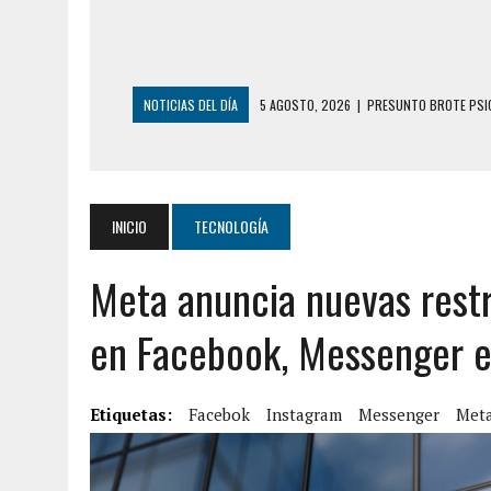
NOTICIAS DEL DÍA
5 AGOSTO, 2026
|
HORROR EN BARINAS: U
3 AGOSTO, 2026
|
LA INCREÍBLE FORMA EN LA QUE SOBREVIVIÓ
EDIFICIO PETUNIA
3 AGOSTO, 2026
|
YARACUY: INTENTÓ DESCONECTAR SU NEVERA
INICIO
TECNOLOGÍA
2 AGOSTO, 2026
|
AYUDABA A PERSONAS EN SITUACIÓN DE CAL
Meta anuncia nuevas restr
2 AGOSTO, 2026
|
COLAPSÓ TECHO DE UNA VIVIENDA EN EL C
2 AGOSTO, 2026
|
FALCÓN: MUJER ATACÓ CON UN CUCHILLO A S
en Facebook, Messenger e
6 AGOSTO, 2026
|
MISTERIOSA MUERTE DE MODELO EN MONAGA
6 AGOSTO, 2026
|
BARINAS: ADOLESCENTE SE QUITÓ LA VIDA T
Etiquetas:
Facebok
Instagram
Messenger
Met
6 AGOSTO, 2026
|
CONMOCIÓN EN COLORADO POR ASESINATO D
5 AGOSTO, 2026
|
PRESUNTO BROTE PSICÓTICO POR FALTA DE