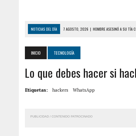
NOTICIAS DEL DÍA
7 AGOSTO, 2026
|
HOMBRE ASESINÓ A SU TÍA C
7 AGOSTO, 2026
|
YARACUY: ASESINARON DOS HOMBRES EL MISMO DÍ
7 AGOSTO, 2026
|
LOCALIZARON CUERPO DE ‘LA SEÑORA DE LAS UÑA
INICIO
TECNOLOGÍA
6 AGOSTO, 2026
|
MISTERIOSA MUERTE DE MODELO EN MONAGAS: HA
Lo que debes hacer si ha
6 AGOSTO, 2026
|
BARINAS: ADOLESCENTE SE QUITÓ LA VIDA TRAS S
6 AGOSTO, 2026
|
CONMOCIÓN EN COLORADO POR ASESINATO DE UNA
5 AGOSTO, 2026
|
PRESUNTO BROTE PSICÓTICO POR FALTA DE TRAT
Etiquetas:
hackers
WhatsApp
5 AGOSTO, 2026
|
HORROR EN BARINAS: UN HOMBRE INDUJO AL SUICI
8 AGOSTO, 2026
|
BOMBEROS DE CARACAS COMBATIERON INCENDIO DE
PUBLICIDAD / CONTENIDO PATROCINADO
7 AGOSTO, 2026
|
FUGA DE GAS GENERÓ EXPLOSIÓN EN LOCAL COMER