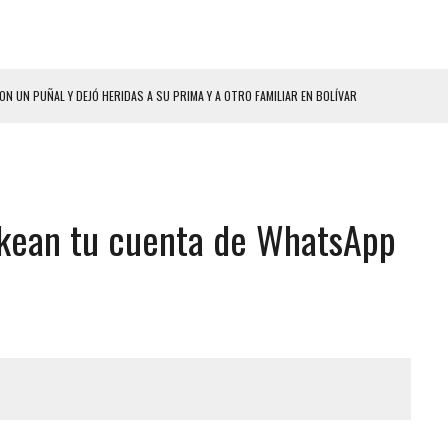
ON UN PUÑAL Y DEJÓ HERIDAS A SU PRIMA Y A OTRO FAMILIAR EN BOLÍVAR
A EN SECTORES VECINOS
S BONITAS’ 42 DÍAS DESPUÉS DE LOS TERREMOTOS EN LA GUAIRA
LLARON EL CUERPO DENTRO DE SU CASA
ckean tu cuenta de WhatsApp
ER ACOSADA Y ABUSADA POR LA PAREJA DE SU ABUELA
 ADOLESCENTE VENEZOLANA EN REUNIÓN CON AMIGOS
AMIENTO DESENCADENÓ TRAGEDIA FAMILIAR
DIO A UNA ADOLESCENTE DE 13 AÑOS TRAS ABUSAR DE ELLA
 GRAN MAGNITUD EN ZONA INDUSTRIAL DE EL LLANITO
CIAL DE CHACAO