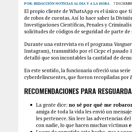
POR:
REDACCIÓN NOTICIAS AL DIA Y A LA HORA
7 DICIEMBR
El propio cliente de WhatsApp es el único que t
de robos de cuentas. Así lo hace saber la Divisi
Investigaciones Científicas, Penales y Criminalí
solicitudes de códigos de seguridad de parte de
Durante una entrevista en el programa
Vanguar
Instagram), transmitido por el Cicpc el pasado 
detalló que son incontables la cantidad de denu
En este sentido, la funcionaria ofreció una seri
cyberdelincuentes, que fueron recopiladas por
RECOMENDACIONES PARA RESGUARDA
La gente dice:
no sé por qué me robaro
amiga de toda la vida les envió un mensaj
les pertenece. Sin leer las advertencias d
con nadie, lo que hacen muchas víctimas
e
Luego de cometido este hecho, que a veces 