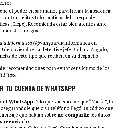
E, 2021
iene el poder en sus manos para frenar la incidencia
ón contra Delitos Informáticos del Cuerpo de
sticas (Cicpc). Recomienda estar bien atentos ante
 supuestos amigos.
dia Informática
(@vanguardiainformatica en
19 de noviembre, la detective jefe Bárbara Ángulo,
ncias de este tipo que reciben en su despacho.
e de recomendaciones para evitar ser víctima de los
El Pitazo
.
R TU CUENTA DE WHATSAPP
n el WhatsApp.
Y lo que sucedió fue que “María”, la
e asegurándole que a su teléfono llegó un código que
el mensaje que hablan sobre
no compartir
los datos
s reenviarlo
.
sucede con Gabriela, José, Carolina o cualquier