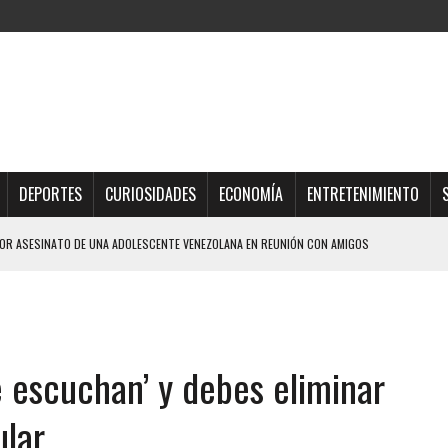
DEPORTES
CURIOSIDADES
ECONOMÍA
ENTRETENIMIENTO
R ASESINATO DE UNA ADOLESCENTE VENEZOLANA EN REUNIÓN CON AMIGOS
AMIENTO DESENCADENÓ TRAGEDIA FAMILIAR
DIO A UNA ADOLESCENTE DE 13 AÑOS TRAS ABUSAR DE ELLA
OMBRE Y SU FAMILIA TRAS LOS TERREMOTOS: CAYERON DESDE EL PISO NUEVE DEL
e escuchan’ y debes eliminar
TRAS LA CASA SE INUNDABA
ular
URIÓ A MANOS DE VARIOS DE ELLOS EN MATURÍN