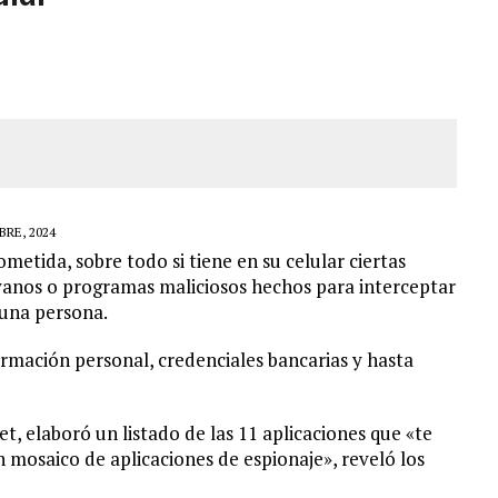
A EN SECTORES VECINOS
S BONITAS’ 42 DÍAS DESPUÉS DE LOS TERREMOTOS EN LA GUAIRA
LLARON EL CUERPO DENTRO DE SU CASA
ER ACOSADA Y ABUSADA POR LA PAREJA DE SU ABUELA
RE, 2024
etida, sobre todo si tiene en su celular ciertas
yanos o programas maliciosos hechos para interceptar
 una persona.
ormación personal, credenciales bancarias y hasta
et, elaboró un listado de las 11 aplicaciones que «te
n mosaico de aplicaciones de espionaje», reveló los