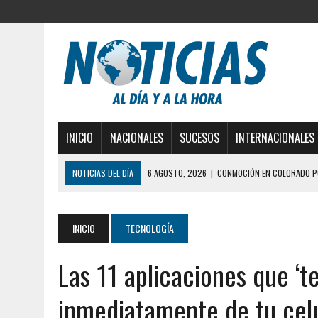
INICIO
NACIONALES
SUCESOS
INTERNACIONALES
NOTICIAS DEL DÍA
6 AGOSTO, 2026
|
CONMOCIÓN EN COLORADO PO
5 AGOSTO, 2026
|
PRESUNTO BROTE PSICÓTICO POR FALTA DE TRAT
5 AGOSTO, 2026
|
HORROR EN BARINAS: UN HOMBRE INDUJO AL SUICI
INICIO
TECNOLOGÍA
3 AGOSTO, 2026
|
LA INCREÍBLE FORMA EN LA QUE SOBREVIVIÓ UN H
Las 11 aplicaciones que ‘t
EDIFICIO PETUNIA
3 AGOSTO, 2026
|
YARACUY: INTENTÓ DESCONECTAR SU NEVERA MIEN
inmediatamente de tu cel
2 AGOSTO, 2026
|
AYUDABA A PERSONAS EN SITUACIÓN DE CALLE Y M