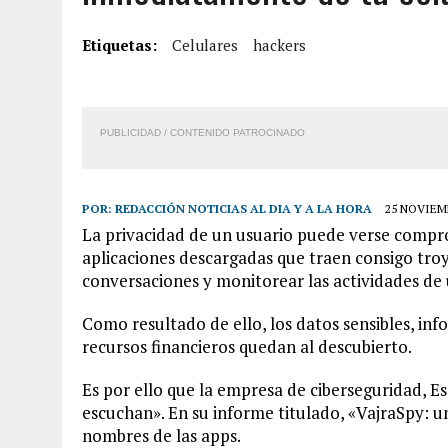
7 AGOSTO, 2026
|
YARACUY: ASESINARON DOS HOMBRES EL MISMO DÍ
Etiquetas:
Celulares
hackers
7 AGOSTO, 2026
|
LOCALIZARON CUERPO DE ‘LA SEÑORA DE LAS UÑA
6 AGOSTO, 2026
|
MISTERIOSA MUERTE DE MODELO EN MONAGAS: HA
6 AGOSTO, 2026
|
BARINAS: ADOLESCENTE SE QUITÓ LA VIDA TRAS S
PUBLICIDAD / CONTENIDO PATROCINADO
POR:
REDACCIÓN NOTICIAS AL DIA Y A LA HORA
25 NOVIEMB
La privacidad de un usuario puede verse comprom
aplicaciones descargadas que traen consigo tro
conversaciones y monitorear las actividades de
Como resultado de ello, los datos sensibles, inf
recursos financieros quedan al descubierto.
Es por ello que la empresa de ciberseguridad, Es
escuchan». En su informe titulado, «VajraSpy: u
nombres de las apps.