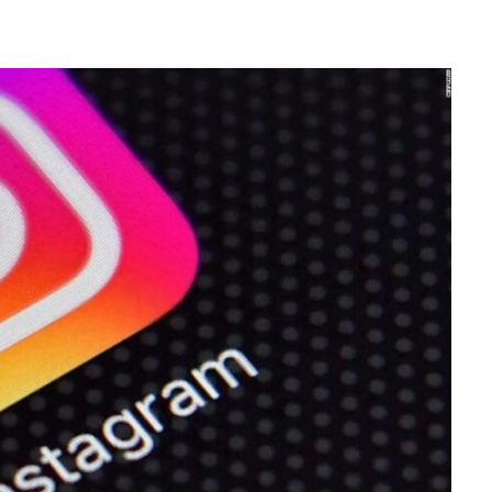
ER ACOSADA Y ABUSADA POR LA PAREJA DE SU ABUELA
 ADOLESCENTE VENEZOLANA EN REUNIÓN CON AMIGOS
AMIENTO DESENCADENÓ TRAGEDIA FAMILIAR
DIO A UNA ADOLESCENTE DE 13 AÑOS TRAS ABUSAR DE ELLA