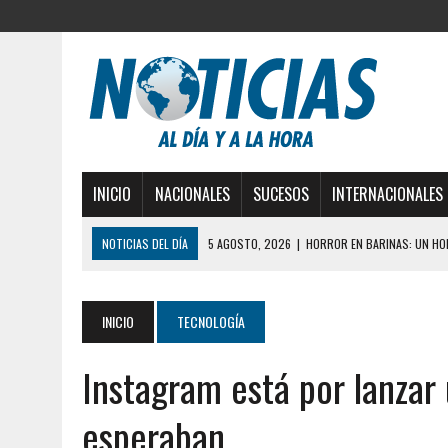
INICIO
NACIONALES
SUCESOS
INTERNACIONALES
NOTICIAS DEL DÍA
3 AGOSTO, 2026
|
LA INCREÍBLE FORMA EN LA 
DESDE EL PISO NUEVE DEL EDIFICIO PETUNIA
3 AGOSTO, 2026
|
YARACUY: INTENTÓ DESCONECTAR SU NEVERA MIEN
INICIO
TECNOLOGÍA
2 AGOSTO, 2026
|
AYUDABA A PERSONAS EN SITUACIÓN DE CALLE Y M
Instagram está por lanza
2 AGOSTO, 2026
|
COLAPSÓ TECHO DE UNA VIVIENDA EN EL CENTRO
2 AGOSTO, 2026
|
FALCÓN: MUJER ATACÓ CON UN CUCHILLO A SUS HI
esperaban
6 AGOSTO, 2026
|
MISTERIOSA MUERTE DE MODELO EN MONAGAS: HA