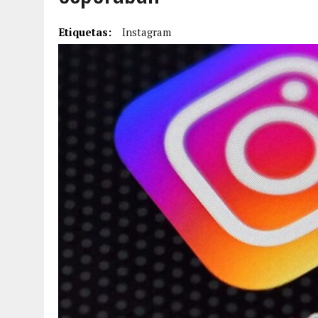
6 AGOSTO, 2026
|
BARINAS: ADOLESCENTE SE QUITÓ LA VIDA TRAS S
Etiquetas:
Instagram
6 AGOSTO, 2026
|
CONMOCIÓN EN COLORADO POR ASESINATO DE UNA
5 AGOSTO, 2026
|
PRESUNTO BROTE PSICÓTICO POR FALTA DE TRAT
5 AGOSTO, 2026
|
HORROR EN BARINAS: UN HOMBRE INDUJO AL SUICI