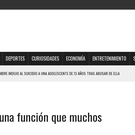
DEPORTES
CURIOSIDADES
ECONOMÍA
ENTRETENIMIENTO
QUE SOBREVIVIÓ UN HOMBRE Y SU FAMILIA TRAS LOS TERREMOTOS: CAYERON
TRAS LA CASA SE INUNDABA
URIÓ A MANOS DE VARIOS DE ELLOS EN MATURÍN
r una función que muchos
 DE CARACAS CON MÁS DE 20 PERSONAS ADENTRO
JOS, UNO PERDIÓ LA VIDA
LLARON EL CUERPO DENTRO DE SU CASA