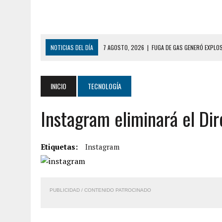
NOTICIAS DEL DÍA
7 AGOSTO, 2026
|
FUGA DE GAS GENERÓ EXPLO
7 AGOSTO, 2026
|
HOMBRE ASESINÓ A SU TÍA CON UN PUÑAL Y DEJÓ H
7 AGOSTO, 2026
|
YARACUY: ASESINARON DOS HOMBRES EL MISMO DÍ
INICIO
TECNOLOGÍA
7 AGOSTO, 2026
|
LOCALIZARON CUERPO DE ‘LA SEÑORA DE LAS UÑA
Instagram eliminará el Di
6 AGOSTO, 2026
|
MISTERIOSA MUERTE DE MODELO EN MONAGAS: HA
6 AGOSTO, 2026
|
BARINAS: ADOLESCENTE SE QUITÓ LA VIDA TRAS S
6 AGOSTO, 2026
|
CONMOCIÓN EN COLORADO POR ASESINATO DE UNA
Etiquetas:
Instagram
5 AGOSTO, 2026
|
PRESUNTO BROTE PSICÓTICO POR FALTA DE TRAT
9 AGOSTO, 2026
|
FALLECIÓ FUNCIONARIO DE LA PNB DURANTE ENFR
PUBLICIDAD / CONTENIDO PATROCINADO
8 AGOSTO, 2026
|
BOMBEROS DE CARACAS COMBATIERON INCENDIO DE