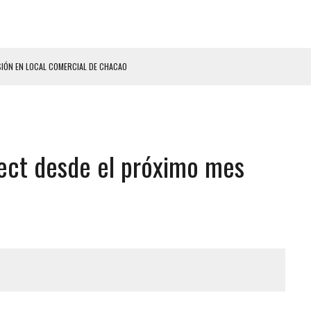
SIÓN EN LOCAL COMERCIAL DE CHACAO
ERIDAS A SU PRIMA Y A OTRO FAMILIAR EN BOLÍVAR
A EN SECTORES VECINOS
S BONITAS’ 42 DÍAS DESPUÉS DE LOS TERREMOTOS EN LA GUAIRA
rect desde el próximo mes
LLARON EL CUERPO DENTRO DE SU CASA
ER ACOSADA Y ABUSADA POR LA PAREJA DE SU ABUELA
 ADOLESCENTE VENEZOLANA EN REUNIÓN CON AMIGOS
AMIENTO DESENCADENÓ TRAGEDIA FAMILIAR
ENTAMIENTO EN EL VALLE: HAY CUATRO PRESUNTOS DELINCUENTES ABATIDOS
 GRAN MAGNITUD EN ZONA INDUSTRIAL DE EL LLANITO