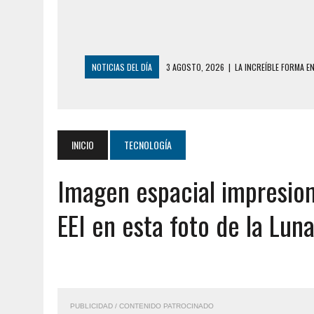
NOTICIAS DEL DÍA
3 AGOSTO, 2026
|
LA INCREÍBLE FORMA E
DESDE EL PISO NUEVE DEL EDIFICIO PETUNI
3 AGOSTO, 2026
|
YARACUY: INTENTÓ DESCONECTAR SU NEVERA
2 AGOSTO, 2026
|
AYUDABA A PERSONAS EN SITUACIÓN DE CAL
INICIO
TECNOLOGÍA
2 AGOSTO, 2026
|
COLAPSÓ TECHO DE UNA VIVIENDA EN EL C
Imagen espacial impresion
2 AGOSTO, 2026
|
FALCÓN: MUJER ATACÓ CON UN CUCHILLO A S
6 AGOSTO, 2026
|
MISTERIOSA MUERTE DE MODELO EN MONAGA
EEI en esta foto de la Lun
6 AGOSTO, 2026
|
BARINAS: ADOLESCENTE SE QUITÓ LA VIDA T
6 AGOSTO, 2026
|
CONMOCIÓN EN COLORADO POR ASESINATO D
5 AGOSTO, 2026
|
PRESUNTO BROTE PSICÓTICO POR FALTA DE
5 AGOSTO, 2026
|
HORROR EN BARINAS: UN HOMBRE INDUJO AL 
PUBLICIDAD / CONTENIDO PATROCINADO