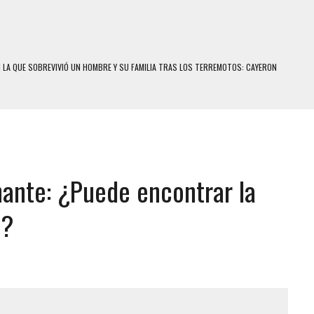
N LA QUE SOBREVIVIÓ UN HOMBRE Y SU FAMILIA TRAS LOS TERREMOTOS: CAYERON
A
 MIENTRAS LA CASA SE INUNDABA
LE Y MURIÓ A MANOS DE VARIOS DE ELLOS EN MATURÍN
ENTRO DE CARACAS CON MÁS DE 20 PERSONAS ADENTRO
ante: ¿Puede encontrar la
US HIJOS, UNO PERDIÓ LA VIDA
S: HALLARON EL CUERPO DENTRO DE SU CASA
a?
RAS SER ACOSADA Y ABUSADA POR LA PAREJA DE SU ABUELA
E UNA ADOLESCENTE VENEZOLANA EN REUNIÓN CON AMIGOS
 TRATAMIENTO DESENCADENÓ TRAGEDIA FAMILIAR
SUICIDIO A UNA ADOLESCENTE DE 13 AÑOS TRAS ABUSAR DE ELLA