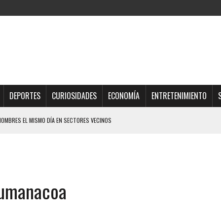
DEPORTES
CURIOSIDADES
ECONOMÍA
ENTRETENIMIENTO
HOMBRES EL MISMO DÍA EN SECTORES VECINOS
S BONITAS’ 42 DÍAS DESPUÉS DE LOS TERREMOTOS EN LA GUAIRA
LLARON EL CUERPO DENTRO DE SU CASA
ER ACOSADA Y ABUSADA POR LA PAREJA DE SU ABUELA
Cumanacoa
 ADOLESCENTE VENEZOLANA EN REUNIÓN CON AMIGOS
AMIENTO DESENCADENÓ TRAGEDIA FAMILIAR
DIO A UNA ADOLESCENTE DE 13 AÑOS TRAS ABUSAR DE ELLA