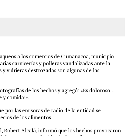
 GRAN MAGNITUD EN ZONA INDUSTRIAL DE EL LLANITO
CIAL DE CHACAO
ERIDAS A SU PRIMA Y A OTRO FAMILIAR EN BOLÍVAR
s saqueos a los comercios de Cumanacoa, municipio
rias carnicerías y polleras vandalizadas ante la
 y vidrieras destrozadas son algunas de las
otografías de los hechos y agregó: «Es doloroso…
 y comida!».
e por las emisoras de radio de la entidad se
ecios de los alimentos.
al, Robert Alcalá, informó que los hechos provocaron