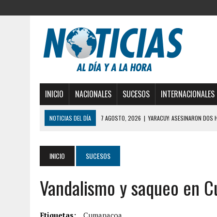
INICIO
NACIONALES
SUCESOS
INTERNACIONALES
NOTICIAS DEL DÍA
7 AGOSTO, 2026
|
YARACUY: ASESINARON DOS 
7 AGOSTO, 2026
|
LOCALIZARON CUERPO DE ‘LA SEÑORA DE LAS UÑA
6 AGOSTO, 2026
|
MISTERIOSA MUERTE DE MODELO EN MONAGAS: HA
INICIO
SUCESOS
6 AGOSTO, 2026
|
BARINAS: ADOLESCENTE SE QUITÓ LA VIDA TRAS S
Vandalismo y saqueo en 
6 AGOSTO, 2026
|
CONMOCIÓN EN COLORADO POR ASESINATO DE UNA
5 AGOSTO, 2026
|
PRESUNTO BROTE PSICÓTICO POR FALTA DE TRAT
5 AGOSTO, 2026
|
HORROR EN BARINAS: UN HOMBRE INDUJO AL SUICI
Etiquetas:
Cumanacoa