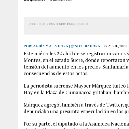
8 AGOSTO, 2026
|
BOMBEROS DE CARACAS COMBATIERON INCENDIO DE
7 AGOSTO, 2026
|
FUGA DE GAS GENERÓ EXPLOSIÓN EN LOCAL COMER
PUBLICIDAD / CONTENIDO PATROCINADO
7 AGOSTO, 2026
|
HOMBRE ASESINÓ A SU TÍA CON UN PUÑAL Y DEJÓ H
POR:
AL DÍA Y A LA HORA | @NOTIDIAHORA
22 ABRIL, 2020
Este miércoles 22 abril de se registraron vario
Montes, en el estado Sucre, donde reportaron va
tensión del aumento en los precios. Santamarías
consecuencias de estos actos.
La periodista sucrense Mayber Márquez tuiteó f
Hoy en la Plaza de Cumanacoa gritaban: hambre
Márquez agregó, también a través de Twitter, qu
denunciaba una presunta especulación en los pr
Por su parte, el diputado a la Asamblea Nacion