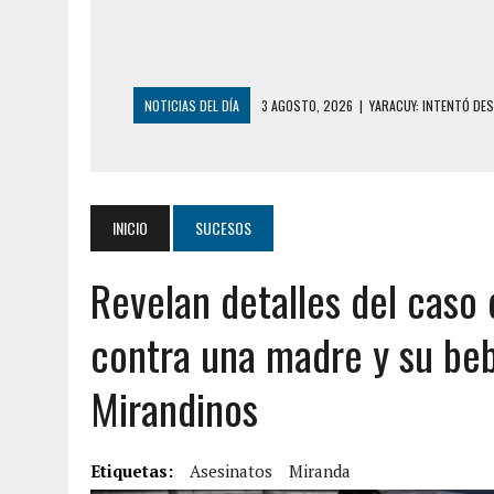
NOTICIAS DEL DÍA
3 AGOSTO, 2026
|
YARACUY: INTENTÓ DE
2 AGOSTO, 2026
|
AYUDABA A PERSONAS EN SITUACIÓN DE CAL
2 AGOSTO, 2026
|
COLAPSÓ TECHO DE UNA VIVIENDA EN EL C
2 AGOSTO, 2026
|
FALCÓN: MUJER ATACÓ CON UN CUCHILLO A S
INICIO
SUCESOS
2 AGOSTO, 2026
|
CONMOCIÓN EN CHILE POR BRUTAL CRIMEN 
Revelan detalles del caso
1 AGOSTO, 2026
|
UN MUERTO Y 5 HERIDOS SALDO DE COLISIÓN
31 JULIO, 2026
|
ASESINARON A ADOLESCENTE VENEZOLANO DE 15
contra una madre y su beb
5 AGOSTO, 2026
|
PRESUNTO BROTE PSICÓTICO POR FALTA DE
Mirandinos
5 AGOSTO, 2026
|
HORROR EN BARINAS: UN HOMBRE INDUJO AL 
3 AGOSTO, 2026
|
LA INCREÍBLE FORMA EN LA QUE SOBREVIVIÓ
Etiquetas:
EDIFICIO PETUNIA
Asesinatos
Miranda