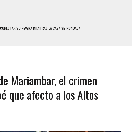
SCONECTAR SU NEVERA MIENTRAS LA CASA SE INUNDABA
LE Y MURIÓ A MANOS DE VARIOS DE ELLOS EN MATURÍN
ENTRO DE CARACAS CON MÁS DE 20 PERSONAS ADENTRO
US HIJOS, UNO PERDIÓ LA VIDA
CONTRA ADOLESCENTE VENEZOLANO: AUTOR MATERIAL SE MANTIENE EN FUGA
 de Mariambar, el crimen
 MÚLTIPLE EN LA AUTOPISTA VALLE-COCHE
 AÑOS EN LICEO DE CHILE: SUS COMPAÑEROS LO ESPERARON EN LA SALIDA
é que afecto a los Altos
 TRATAMIENTO DESENCADENÓ TRAGEDIA FAMILIAR
SUICIDIO A UNA ADOLESCENTE DE 13 AÑOS TRAS ABUSAR DE ELLA
 UN HOMBRE Y SU FAMILIA TRAS LOS TERREMOTOS: CAYERON DESDE EL PISO NUEVE DEL