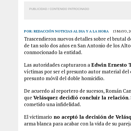
PUBLICIDAD / CONTENIDO PATROCINADO
POR:
REDACCIÓN NOTICIAS AL DIA Y A LA HORA
13 MAYO, 2
Trascendieron nuevos detalles sobre el brutal d
de tan solo dos años en San Antonio de los Alto
conmocionado la entidad.
Las autoridades capturaron a
Edwin Ernesto T
víctimas por ser el presunto autor material del c
presunto móvil del doble homicidio.
De acuerdo al reportero de sucesos, Román Cam
que
Velásquez decidió concluir la relación
.
cometido una infidelidad.
El victimario
no aceptó la decisión de Velás
arma blanca para acabar con la vida de su pareja 