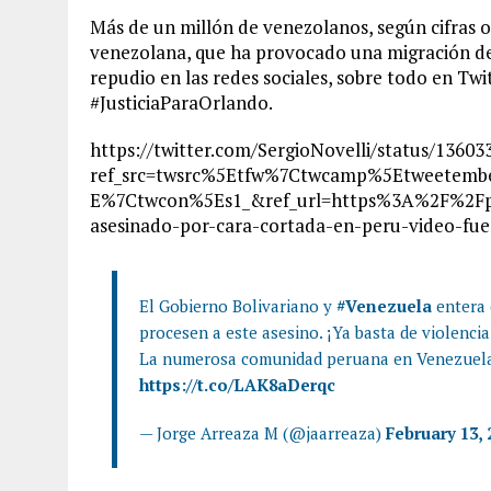
Más de un millón de venezolanos, según cifras of
venezolana, que ha provocado una migración de
repudio en las redes sociales, sobre todo en Twi
#JusticiaParaOrlando.
https://twitter.com/SergioNovelli/status/1360
ref_src=twsrc%5Etfw%7Ctwcamp%5Etweetem
E%7Ctwcon%5Es1_&ref_url=https%3A%2F%2Fp
asesinado-por-cara-cortada-en-peru-video-fu
El Gobierno Bolivariano y
#Venezuela
entera 
procesen a este asesino. ¡Ya basta de violenc
La numerosa comunidad peruana en Venezuela 
https://t.co/LAK8aDerqc
— Jorge Arreaza M (@jaarreaza)
February 13, 