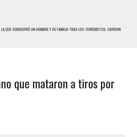
N LA QUE SOBREVIVIÓ UN HOMBRE Y SU FAMILIA TRAS LOS TERREMOTOS: CAYERON
A
 MIENTRAS LA CASA SE INUNDABA
LE Y MURIÓ A MANOS DE VARIOS DE ELLOS EN MATURÍN
ENTRO DE CARACAS CON MÁS DE 20 PERSONAS ADENTRO
ano que mataron a tiros por
US HIJOS, UNO PERDIÓ LA VIDA
S: HALLARON EL CUERPO DENTRO DE SU CASA
RAS SER ACOSADA Y ABUSADA POR LA PAREJA DE SU ABUELA
E UNA ADOLESCENTE VENEZOLANA EN REUNIÓN CON AMIGOS
 TRATAMIENTO DESENCADENÓ TRAGEDIA FAMILIAR
SUICIDIO A UNA ADOLESCENTE DE 13 AÑOS TRAS ABUSAR DE ELLA