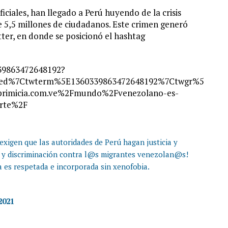
iciales, han llegado a Perú huyendo de la crisis
 5,5 millones de ciudadanos. Este crimen generó
tter, en donde se posicionó el hashtag
339863472648192?
bed%7Ctwterm%5E1360339863472648192%7Ctwgr%5
rimicia.com.ve%2Fmundo%2Fvenezolano-es-
erte%2F
exigen que las autoridades de Perú hagan justicia y
ia y discriminación contra l@s migrantes venezolan@s!
es respetada e incorporada sin xenofobia.
2021