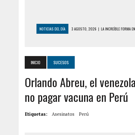
NOTICIAS DEL DÍA
3 AGOSTO, 2026
|
LA INCREÍBLE FORMA E
DESDE EL PISO NUEVE DEL EDIFICIO PETUNI
3 AGOSTO, 2026
|
YARACUY: INTENTÓ DESCONECTAR SU NEVERA
2 AGOSTO, 2026
|
AYUDABA A PERSONAS EN SITUACIÓN DE CAL
INICIO
SUCESOS
2 AGOSTO, 2026
|
COLAPSÓ TECHO DE UNA VIVIENDA EN EL C
Orlando Abreu, el venezol
2 AGOSTO, 2026
|
FALCÓN: MUJER ATACÓ CON UN CUCHILLO A S
6 AGOSTO, 2026
|
MISTERIOSA MUERTE DE MODELO EN MONAGA
no pagar vacuna en Perú
6 AGOSTO, 2026
|
BARINAS: ADOLESCENTE SE QUITÓ LA VIDA T
6 AGOSTO, 2026
|
CONMOCIÓN EN COLORADO POR ASESINATO D
Etiquetas:
Asesinatos
Perú
5 AGOSTO, 2026
|
PRESUNTO BROTE PSICÓTICO POR FALTA DE
5 AGOSTO, 2026
|
HORROR EN BARINAS: UN HOMBRE INDUJO AL 