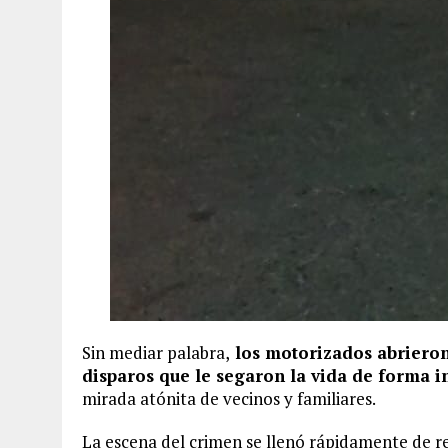
Sin mediar palabra,
los motorizados abrieron
disparos que le segaron la vida de forma i
mirada atónita de vecinos y familiares.
La escena del crimen se llenó rápidamente de r