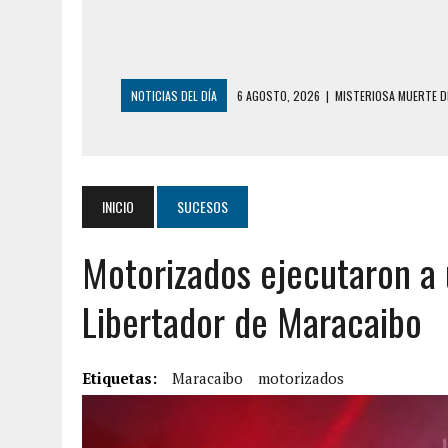
NOTICIAS DEL DÍA
6 AGOSTO, 2026
|
BARINAS: ADOLESCENTE
6 AGOSTO, 2026
|
CONMOCIÓN EN COLORADO POR ASESINATO D
5 AGOSTO, 2026
|
PRESUNTO BROTE PSICÓTICO POR FALTA DE
5 AGOSTO, 2026
|
HORROR EN BARINAS: UN HOMBRE INDUJO AL 
INICIO
SUCESOS
3 AGOSTO, 2026
|
LA INCREÍBLE FORMA EN LA QUE SOBREVIVIÓ
Motorizados ejecutaron a 
EDIFICIO PETUNIA
7 AGOSTO, 2026
|
FUGA DE GAS GENERÓ EXPLOSIÓN EN LOCAL 
Libertador de Maracaibo
7 AGOSTO, 2026
|
HOMBRE ASESINÓ A SU TÍA CON UN PUÑAL Y 
7 AGOSTO, 2026
|
YARACUY: ASESINARON DOS HOMBRES EL MIS
Etiquetas:
Maracaibo
motorizados
7 AGOSTO, 2026
|
LOCALIZARON CUERPO DE ‘LA SEÑORA DE LA
6 AGOSTO, 2026
|
MISTERIOSA MUERTE DE MODELO EN MONAGA