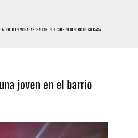
 SE QUITÓ LA VIDA TRAS SER ACOSADA Y ABUSADA POR LA PAREJA DE SU ABUELA
E UNA ADOLESCENTE VENEZOLANA EN REUNIÓN CON AMIGOS
 TRATAMIENTO DESENCADENÓ TRAGEDIA FAMILIAR
SUICIDIO A UNA ADOLESCENTE DE 13 AÑOS TRAS ABUSAR DE ELLA
 UN HOMBRE Y SU FAMILIA TRAS LOS TERREMOTOS: CAYERON DESDE EL PISO NUEVE DEL
una joven en el barrio
COMERCIAL DE CHACAO
DEJÓ HERIDAS A SU PRIMA Y A OTRO FAMILIAR EN BOLÍVAR
MO DÍA EN SECTORES VECINOS
S UÑAS BONITAS’ 42 DÍAS DESPUÉS DE LOS TERREMOTOS EN LA GUAIRA
S: HALLARON EL CUERPO DENTRO DE SU CASA