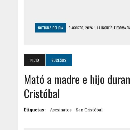
NOTICIAS DEL DÍA
3 AGOSTO, 2026
|
LA INCREÍBLE FORMA E
DESDE EL PISO NUEVE DEL EDIFICIO PETUNI
3 AGOSTO, 2026
|
YARACUY: INTENTÓ DESCONECTAR SU NEVERA
2 AGOSTO, 2026
|
AYUDABA A PERSONAS EN SITUACIÓN DE CAL
INICIO
SUCESOS
2 AGOSTO, 2026
|
COLAPSÓ TECHO DE UNA VIVIENDA EN EL C
Mató a madre e hijo duran
2 AGOSTO, 2026
|
FALCÓN: MUJER ATACÓ CON UN CUCHILLO A S
6 AGOSTO, 2026
|
MISTERIOSA MUERTE DE MODELO EN MONAGA
Cristóbal
6 AGOSTO, 2026
|
BARINAS: ADOLESCENTE SE QUITÓ LA VIDA T
6 AGOSTO, 2026
|
CONMOCIÓN EN COLORADO POR ASESINATO D
Etiquetas:
Asesinatos
San Cristóbal
5 AGOSTO, 2026
|
PRESUNTO BROTE PSICÓTICO POR FALTA DE
5 AGOSTO, 2026
|
HORROR EN BARINAS: UN HOMBRE INDUJO AL 