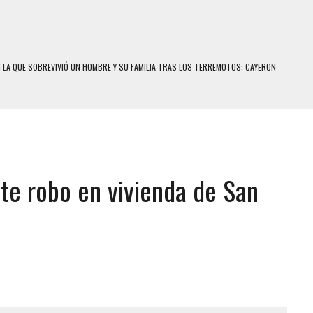
N LA QUE SOBREVIVIÓ UN HOMBRE Y SU FAMILIA TRAS LOS TERREMOTOS: CAYERON
A
 MIENTRAS LA CASA SE INUNDABA
LE Y MURIÓ A MANOS DE VARIOS DE ELLOS EN MATURÍN
ENTRO DE CARACAS CON MÁS DE 20 PERSONAS ADENTRO
te robo en vivienda de San
US HIJOS, UNO PERDIÓ LA VIDA
S: HALLARON EL CUERPO DENTRO DE SU CASA
RAS SER ACOSADA Y ABUSADA POR LA PAREJA DE SU ABUELA
E UNA ADOLESCENTE VENEZOLANA EN REUNIÓN CON AMIGOS
 TRATAMIENTO DESENCADENÓ TRAGEDIA FAMILIAR
SUICIDIO A UNA ADOLESCENTE DE 13 AÑOS TRAS ABUSAR DE ELLA