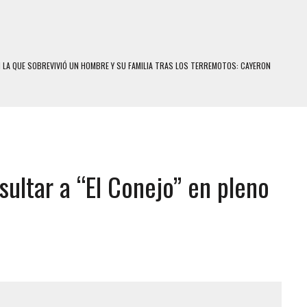
N LA QUE SOBREVIVIÓ UN HOMBRE Y SU FAMILIA TRAS LOS TERREMOTOS: CAYERON
A
 MIENTRAS LA CASA SE INUNDABA
LE Y MURIÓ A MANOS DE VARIOS DE ELLOS EN MATURÍN
ENTRO DE CARACAS CON MÁS DE 20 PERSONAS ADENTRO
ultar a “El Conejo” en pleno
US HIJOS, UNO PERDIÓ LA VIDA
CONTRA ADOLESCENTE VENEZOLANO: AUTOR MATERIAL SE MANTIENE EN FUGA
 MÚLTIPLE EN LA AUTOPISTA VALLE-COCHE
E UNA ADOLESCENTE VENEZOLANA EN REUNIÓN CON AMIGOS
 TRATAMIENTO DESENCADENÓ TRAGEDIA FAMILIAR
SUICIDIO A UNA ADOLESCENTE DE 13 AÑOS TRAS ABUSAR DE ELLA