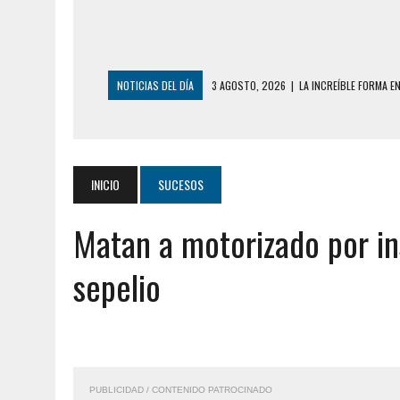
NOTICIAS DEL DÍA
3 AGOSTO, 2026
|
LA INCREÍBLE FORMA E
DESDE EL PISO NUEVE DEL EDIFICIO PETUNI
3 AGOSTO, 2026
|
YARACUY: INTENTÓ DESCONECTAR SU NEVERA
2 AGOSTO, 2026
|
AYUDABA A PERSONAS EN SITUACIÓN DE CAL
INICIO
SUCESOS
2 AGOSTO, 2026
|
COLAPSÓ TECHO DE UNA VIVIENDA EN EL C
Matan a motorizado por ins
2 AGOSTO, 2026
|
FALCÓN: MUJER ATACÓ CON UN CUCHILLO A S
2 AGOSTO, 2026
|
CONMOCIÓN EN CHILE POR BRUTAL CRIMEN 
sepelio
1 AGOSTO, 2026
|
UN MUERTO Y 5 HERIDOS SALDO DE COLISIÓN
6 AGOSTO, 2026
|
CONMOCIÓN EN COLORADO POR ASESINATO D
5 AGOSTO, 2026
|
PRESUNTO BROTE PSICÓTICO POR FALTA DE
5 AGOSTO, 2026
|
HORROR EN BARINAS: UN HOMBRE INDUJO AL 
PUBLICIDAD / CONTENIDO PATROCINADO