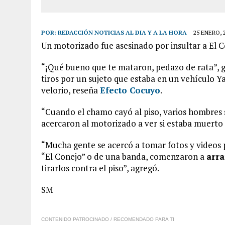
POR:
REDACCIÓN NOTICIAS AL DIA Y A LA HORA
25 ENERO, 
Un motorizado fue asesinado por insultar a El 
“¡Qué bueno que te mataron, pedazo de rata”, g
tiros por un sujeto que estaba en un vehículo Ya
velorio, reseña
Efecto Cocuyo
.
“Cuando el chamo cayó al piso, varios hombres se
acercaron al motorizado a ver si estaba muerto o
“Mucha gente se acercó a tomar fotos y videos 
“El Conejo” o de una banda, comenzaron a
arra
tirarlos contra el piso”, agregó.
SM
CONTENIDO PATROCINADO / RECOMENDADO PARA TI