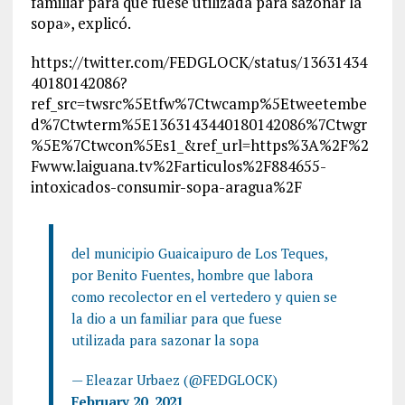
familiar para que fuese utilizada para sazonar la
sopa», explicó.
https://twitter.com/FEDGLOCK/status/13631434
40180142086?
ref_src=twsrc%5Etfw%7Ctwcamp%5Etweetembe
d%7Ctwterm%5E1363143440180142086%7Ctwgr
%5E%7Ctwcon%5Es1_&ref_url=https%3A%2F%2
Fwww.laiguana.tv%2Farticulos%2F884655-
intoxicados-consumir-sopa-aragua%2F
del municipio Guaicaipuro de Los Teques,
por Benito Fuentes, hombre que labora
como recolector en el vertedero y quien se
la dio a un familiar para que fuese
utilizada para sazonar la sopa
— Eleazar Urbaez (@FEDGLOCK)
February 20, 2021