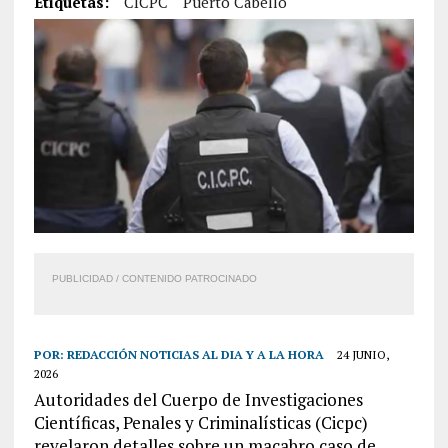
Etiquetas:
CICPC
Puerto Cabello
PUBLICIDAD / CONTENIDO PATROCINADO
POR:
REDACCIÓN NOTICIAS AL DIA Y A LA HORA
24 JUNIO,
2026
Autoridades del Cuerpo de Investigaciones
Científicas, Penales y Criminalísticas (Cicpc)
revelaron detalles sobre un macabro caso de