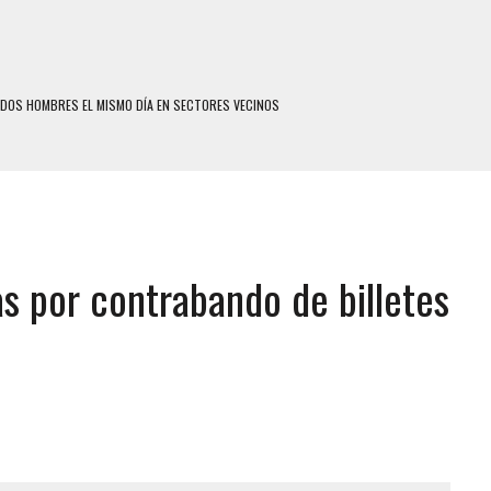
 DOS HOMBRES EL MISMO DÍA EN SECTORES VECINOS
S UÑAS BONITAS’ 42 DÍAS DESPUÉS DE LOS TERREMOTOS EN LA GUAIRA
S: HALLARON EL CUERPO DENTRO DE SU CASA
RAS SER ACOSADA Y ABUSADA POR LA PAREJA DE SU ABUELA
E UNA ADOLESCENTE VENEZOLANA EN REUNIÓN CON AMIGOS
s por contrabando de billetes
 TRATAMIENTO DESENCADENÓ TRAGEDIA FAMILIAR
SUICIDIO A UNA ADOLESCENTE DE 13 AÑOS TRAS ABUSAR DE ELLA
 UN HOMBRE Y SU FAMILIA TRAS LOS TERREMOTOS: CAYERON DESDE EL PISO NUEVE DEL
COMERCIAL DE CHACAO
DEJÓ HERIDAS A SU PRIMA Y A OTRO FAMILIAR EN BOLÍVAR