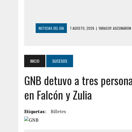
NOTICIAS DEL DÍA
7 AGOSTO, 2026
|
YARACUY: ASESINARON
7 AGOSTO, 2026
|
LOCALIZARON CUERPO DE ‘LA SEÑORA DE LA
6 AGOSTO, 2026
|
MISTERIOSA MUERTE DE MODELO EN MONAGA
6 AGOSTO, 2026
|
BARINAS: ADOLESCENTE SE QUITÓ LA VIDA T
INICIO
SUCESOS
6 AGOSTO, 2026
|
CONMOCIÓN EN COLORADO POR ASESINATO D
GNB detuvo a tres persona
5 AGOSTO, 2026
|
PRESUNTO BROTE PSICÓTICO POR FALTA DE
5 AGOSTO, 2026
|
HORROR EN BARINAS: UN HOMBRE INDUJO AL 
en Falcón y Zulia
3 AGOSTO, 2026
|
LA INCREÍBLE FORMA EN LA QUE SOBREVIVIÓ
EDIFICIO PETUNIA
Etiquetas:
Billetes
7 AGOSTO, 2026
|
FUGA DE GAS GENERÓ EXPLOSIÓN EN LOCAL 
7 AGOSTO, 2026
|
HOMBRE ASESINÓ A SU TÍA CON UN PUÑAL Y 