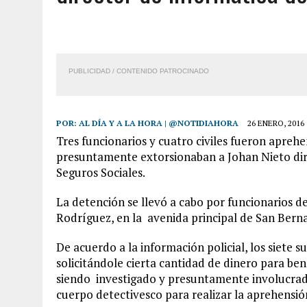
2 AGOSTO, 2026
|
FALCÓN: MUJER ATACÓ CON UN CUCHILLO A SUS HI
6 AGOSTO, 2026
|
MISTERIOSA MUERTE DE MODELO EN MONAGAS: HA
6 AGOSTO, 2026
|
BARINAS: ADOLESCENTE SE QUITÓ LA VIDA TRAS S
PUBLICIDAD / CONTENIDO PATROCINADO
6 AGOSTO, 2026
|
CONMOCIÓN EN COLORADO POR ASESINATO DE UNA
POR:
AL DÍA Y A LA HORA | @NOTIDIAHORA
26 ENERO, 2016
Tres funcionarios y cuatro civiles fueron apreh
presuntamente extorsionaban a Johan Nieto dire
Seguros Sociales.
La detención se llevó a cabo por funcionarios d
Rodríguez, en la avenida principal de San Bern
De acuerdo a la información policial, los siete s
solicitándole cierta cantidad de dinero para ben
siendo investigado y presuntamente involucrado
cuerpo detectivesco para realizar la aprehensió