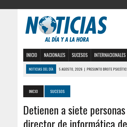
INICIO
NACIONALES
SUCESOS
INTERNACIONALES
NOTICIAS DEL DÍA
5 AGOSTO, 2026
|
PRESUNTO BROTE PSICÓTICO
5 AGOSTO, 2026
|
HORROR EN BARINAS: UN HOMBRE INDUJO AL SUICI
3 AGOSTO, 2026
|
LA INCREÍBLE FORMA EN LA QUE SOBREVIVIÓ UN H
INICIO
SUCESOS
EDIFICIO PETUNIA
Detienen a siete personas 
3 AGOSTO, 2026
|
YARACUY: INTENTÓ DESCONECTAR SU NEVERA MIEN
2 AGOSTO, 2026
|
AYUDABA A PERSONAS EN SITUACIÓN DE CALLE Y M
director de informática de
2 AGOSTO, 2026
|
COLAPSÓ TECHO DE UNA VIVIENDA EN EL CENTRO