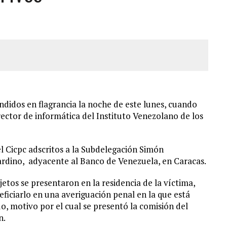
JOS, UNO PERDIÓ LA VIDA
LLARON EL CUERPO DENTRO DE SU CASA
ER ACOSADA Y ABUSADA POR LA PAREJA DE SU ABUELA
 ADOLESCENTE VENEZOLANA EN REUNIÓN CON AMIGOS
endidos en flagrancia la noche de este lunes, cuando
ctor de informática del Instituto Venezolano de los
el Cicpc adscritos a la Subdelegación Simón
ardino, adyacente al Banco de Venezuela, en Caracas.
ujetos se presentaron en la residencia de la víctima,
eficiarlo en una averiguación penal en la que está
, motivo por el cual se presentó la comisión del
n.