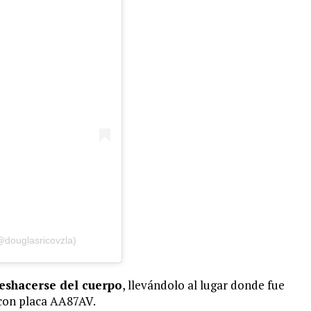
@douglasricovzla)
eshacerse del cuerpo
, llevándolo al lugar donde fue
con placa AA87AV.