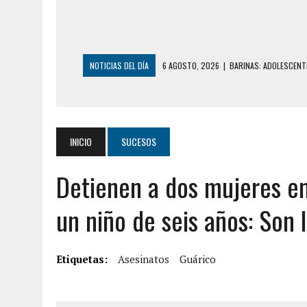
NOTICIAS DEL DÍA
6 AGOSTO, 2026
|
BARINAS: ADOLESCENTE
6 AGOSTO, 2026
|
CONMOCIÓN EN COLORADO POR ASESINATO D
5 AGOSTO, 2026
|
PRESUNTO BROTE PSICÓTICO POR FALTA DE
5 AGOSTO, 2026
|
HORROR EN BARINAS: UN HOMBRE INDUJO AL 
INICIO
SUCESOS
3 AGOSTO, 2026
|
LA INCREÍBLE FORMA EN LA QUE SOBREVIVIÓ
Detienen a dos mujeres en
EDIFICIO PETUNIA
7 AGOSTO, 2026
|
FUGA DE GAS GENERÓ EXPLOSIÓN EN LOCAL 
un niño de seis años: Son l
7 AGOSTO, 2026
|
HOMBRE ASESINÓ A SU TÍA CON UN PUÑAL Y 
7 AGOSTO, 2026
|
YARACUY: ASESINARON DOS HOMBRES EL MIS
Etiquetas:
Asesinatos
Guárico
7 AGOSTO, 2026
|
LOCALIZARON CUERPO DE ‘LA SEÑORA DE LA
6 AGOSTO, 2026
|
MISTERIOSA MUERTE DE MODELO EN MONAGA