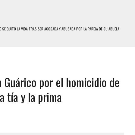
 SE QUITÓ LA VIDA TRAS SER ACOSADA Y ABUSADA POR LA PAREJA DE SU ABUELA
E UNA ADOLESCENTE VENEZOLANA EN REUNIÓN CON AMIGOS
 TRATAMIENTO DESENCADENÓ TRAGEDIA FAMILIAR
SUICIDIO A UNA ADOLESCENTE DE 13 AÑOS TRAS ABUSAR DE ELLA
 UN HOMBRE Y SU FAMILIA TRAS LOS TERREMOTOS: CAYERON DESDE EL PISO NUEVE DEL
 Guárico por el homicidio de
COMERCIAL DE CHACAO
a tía y la prima
DEJÓ HERIDAS A SU PRIMA Y A OTRO FAMILIAR EN BOLÍVAR
MO DÍA EN SECTORES VECINOS
S UÑAS BONITAS’ 42 DÍAS DESPUÉS DE LOS TERREMOTOS EN LA GUAIRA
S: HALLARON EL CUERPO DENTRO DE SU CASA