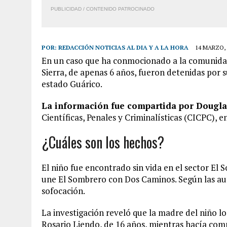
PUBLICIDAD / CONTENIDO PATROCINADO
POR:
REDACCIÓN NOTICIAS AL DIA Y A LA HORA
14 MARZO, 
En un caso que ha conmocionado a la comunidad,
Sierra, de apenas 6 años, fueron detenidas por s
estado Guárico.
La información fue compartida por Dougla
Científicas, Penales y Criminalísticas (CICPC), 
¿Cuáles son los hechos?
El niño fue encontrado sin vida en el sector El 
une El Sombrero con Dos Caminos. Según las aut
sofocación.
La investigación reveló que la madre del niño l
Rosario Liendo, de 16 años, mientras hacía comp