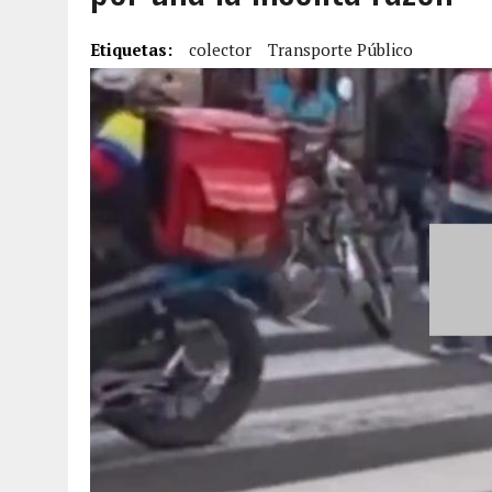
6 AGOSTO, 2026
|
MISTERIOSA MUERTE DE MODELO EN MONAGAS: HA
Etiquetas:
colector
Transporte Público
6 AGOSTO, 2026
|
BARINAS: ADOLESCENTE SE QUITÓ LA VIDA TRAS S
6 AGOSTO, 2026
|
CONMOCIÓN EN COLORADO POR ASESINATO DE UNA
5 AGOSTO, 2026
|
PRESUNTO BROTE PSICÓTICO POR FALTA DE TRAT