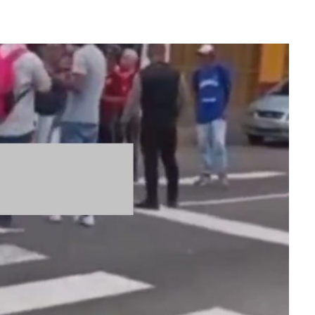
LLARON EL CUERPO DENTRO DE SU CASA
ER ACOSADA Y ABUSADA POR LA PAREJA DE SU ABUELA
 ADOLESCENTE VENEZOLANA EN REUNIÓN CON AMIGOS
AMIENTO DESENCADENÓ TRAGEDIA FAMILIAR