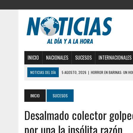
INICIO
NACIONALES
SUCESOS
INTERNACIONALES
NOTICIAS DEL DÍA
5 AGOSTO, 2026
|
HORROR EN BARINAS: UN HOM
3 AGOSTO, 2026
|
LA INCREÍBLE FORMA EN LA QUE SOBREVIVIÓ UN H
EDIFICIO PETUNIA
INICIO
SUCESOS
3 AGOSTO, 2026
|
YARACUY: INTENTÓ DESCONECTAR SU NEVERA MIEN
Desalmado colector golpe
2 AGOSTO, 2026
|
AYUDABA A PERSONAS EN SITUACIÓN DE CALLE Y M
2 AGOSTO, 2026
|
COLAPSÓ TECHO DE UNA VIVIENDA EN EL CENTRO
por una la insólita razón
7 AGOSTO, 2026
|
LOCALIZARON CUERPO DE ‘LA SEÑORA DE LAS UÑA