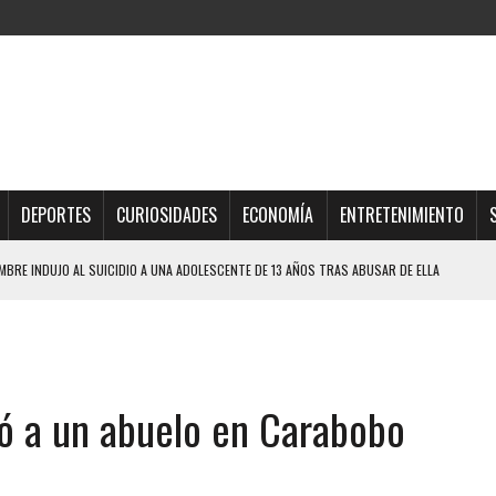
DEPORTES
CURIOSIDADES
ECONOMÍA
ENTRETENIMIENTO
BRE INDUJO AL SUICIDIO A UNA ADOLESCENTE DE 13 AÑOS TRAS ABUSAR DE ELLA
OMBRE Y SU FAMILIA TRAS LOS TERREMOTOS: CAYERON DESDE EL PISO NUEVE DEL
TRAS LA CASA SE INUNDABA
ó a un abuelo en Carabobo
URIÓ A MANOS DE VARIOS DE ELLOS EN MATURÍN
 DE CARACAS CON MÁS DE 20 PERSONAS ADENTRO
S BONITAS’ 42 DÍAS DESPUÉS DE LOS TERREMOTOS EN LA GUAIRA