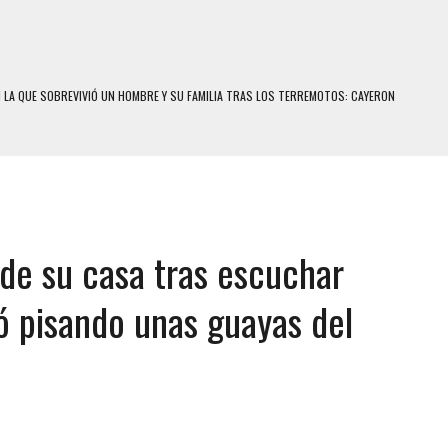
N LA QUE SOBREVIVIÓ UN HOMBRE Y SU FAMILIA TRAS LOS TERREMOTOS: CAYERON
A
 MIENTRAS LA CASA SE INUNDABA
LE Y MURIÓ A MANOS DE VARIOS DE ELLOS EN MATURÍN
ENTRO DE CARACAS CON MÁS DE 20 PERSONAS ADENTRO
 de su casa tras escuchar
US HIJOS, UNO PERDIÓ LA VIDA
CONTRA ADOLESCENTE VENEZOLANO: AUTOR MATERIAL SE MANTIENE EN FUGA
ó pisando unas guayas del
 MÚLTIPLE EN LA AUTOPISTA VALLE-COCHE
E UNA ADOLESCENTE VENEZOLANA EN REUNIÓN CON AMIGOS
 TRATAMIENTO DESENCADENÓ TRAGEDIA FAMILIAR
SUICIDIO A UNA ADOLESCENTE DE 13 AÑOS TRAS ABUSAR DE ELLA