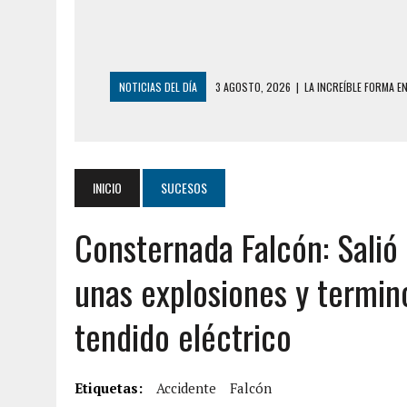
NOTICIAS DEL DÍA
3 AGOSTO, 2026
|
LA INCREÍBLE FORMA E
DESDE EL PISO NUEVE DEL EDIFICIO PETUNI
3 AGOSTO, 2026
|
YARACUY: INTENTÓ DESCONECTAR SU NEVERA
2 AGOSTO, 2026
|
AYUDABA A PERSONAS EN SITUACIÓN DE CAL
INICIO
SUCESOS
2 AGOSTO, 2026
|
COLAPSÓ TECHO DE UNA VIVIENDA EN EL C
Consternada Falcón: Salió
2 AGOSTO, 2026
|
FALCÓN: MUJER ATACÓ CON UN CUCHILLO A S
2 AGOSTO, 2026
|
CONMOCIÓN EN CHILE POR BRUTAL CRIMEN 
unas explosiones y termin
1 AGOSTO, 2026
|
UN MUERTO Y 5 HERIDOS SALDO DE COLISIÓN
tendido eléctrico
6 AGOSTO, 2026
|
CONMOCIÓN EN COLORADO POR ASESINATO D
5 AGOSTO, 2026
|
PRESUNTO BROTE PSICÓTICO POR FALTA DE
Etiquetas:
5 AGOSTO, 2026
Accidente
|
HORROR EN BARINAS: UN HOMBRE INDUJO AL 
Falcón