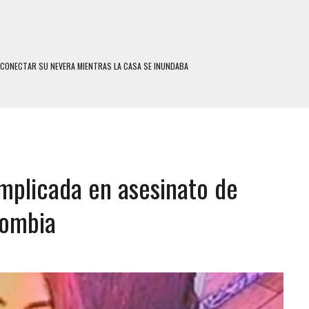
N SITUACIÓN DE CALLE Y MURIÓ A MANOS DE VARIOS DE ELLOS EN MATURÍN
ENTRO DE CARACAS CON MÁS DE 20 PERSONAS ADENTRO
US HIJOS, UNO PERDIÓ LA VIDA
S: HALLARON EL CUERPO DENTRO DE SU CASA
RAS SER ACOSADA Y ABUSADA POR LA PAREJA DE SU ABUELA
implicada en asesinato de
E UNA ADOLESCENTE VENEZOLANA EN REUNIÓN CON AMIGOS
 TRATAMIENTO DESENCADENÓ TRAGEDIA FAMILIAR
lombia
SUICIDIO A UNA ADOLESCENTE DE 13 AÑOS TRAS ABUSAR DE ELLA
 UN HOMBRE Y SU FAMILIA TRAS LOS TERREMOTOS: CAYERON DESDE EL PISO NUEVE DEL
 MIENTRAS LA CASA SE INUNDABA