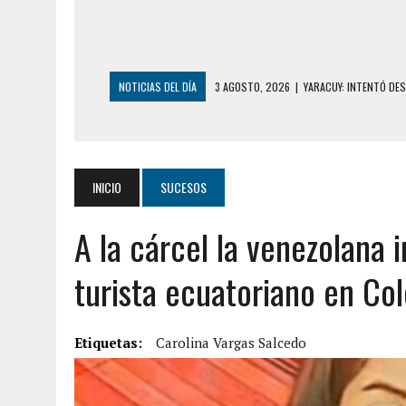
NOTICIAS DEL DÍA
2 AGOSTO, 2026
|
AYUDABA A PERSONAS E
2 AGOSTO, 2026
|
COLAPSÓ TECHO DE UNA VIVIENDA EN EL C
2 AGOSTO, 2026
|
FALCÓN: MUJER ATACÓ CON UN CUCHILLO A S
6 AGOSTO, 2026
|
MISTERIOSA MUERTE DE MODELO EN MONAGA
INICIO
SUCESOS
6 AGOSTO, 2026
|
BARINAS: ADOLESCENTE SE QUITÓ LA VIDA T
A la cárcel la venezolana 
6 AGOSTO, 2026
|
CONMOCIÓN EN COLORADO POR ASESINATO D
5 AGOSTO, 2026
|
PRESUNTO BROTE PSICÓTICO POR FALTA DE
turista ecuatoriano en Co
5 AGOSTO, 2026
|
HORROR EN BARINAS: UN HOMBRE INDUJO AL 
3 AGOSTO, 2026
|
LA INCREÍBLE FORMA EN LA QUE SOBREVIVIÓ
Etiquetas:
Carolina Vargas Salcedo
EDIFICIO PETUNIA
3 AGOSTO, 2026
|
YARACUY: INTENTÓ DESCONECTAR SU NEVERA