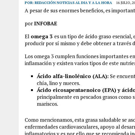
POR:
REDACCIÓN NOTICIAS AL DIA Y A LA HORA
16 JULIO, 2
A pesar de sus enormes beneficios, es importan
por
INFOBAE
El
omega 3
es un tipo de ácido graso esencial
producir por sí mismo y debe obtener a través d
Los omega 3 cumplen funciones importantes en la
inflamación y existen varios tipos de este nutrie
Ácido alfa-linolénico (ALA):
Se encuent
chía, lino y nueces.
Ácido eicosapentaenoico (EPA) y áci
principalmente en pescados grasos como sa
mariscos.
Como mencionamos, esta grasa saludable se asoc
enfermedades cardiovasculares, apoyo al desarro
inflamatorios y es por ello que se recomienda i