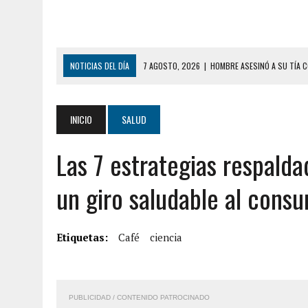
NOTICIAS DEL DÍA
7 AGOSTO, 2026
|
YARACUY: ASESINARON DOS 
7 AGOSTO, 2026
|
LOCALIZARON CUERPO DE ‘LA SEÑORA DE LAS UÑA
6 AGOSTO, 2026
|
MISTERIOSA MUERTE DE MODELO EN MONAGAS: HA
INICIO
SALUD
6 AGOSTO, 2026
|
BARINAS: ADOLESCENTE SE QUITÓ LA VIDA TRAS S
Las 7 estrategias respalda
6 AGOSTO, 2026
|
CONMOCIÓN EN COLORADO POR ASESINATO DE UNA
5 AGOSTO, 2026
|
PRESUNTO BROTE PSICÓTICO POR FALTA DE TRAT
un giro saludable al cons
5 AGOSTO, 2026
|
HORROR EN BARINAS: UN HOMBRE INDUJO AL SUICI
8 AGOSTO, 2026
|
BOMBEROS DE CARACAS COMBATIERON INCENDIO DE
Etiquetas:
Café
ciencia
7 AGOSTO, 2026
|
FUGA DE GAS GENERÓ EXPLOSIÓN EN LOCAL COMER
7 AGOSTO, 2026
|
HOMBRE ASESINÓ A SU TÍA CON UN PUÑAL Y DEJÓ H
PUBLICIDAD / CONTENIDO PATROCINADO