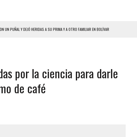
HOMBRES EL MISMO DÍA EN SECTORES VECINOS
S BONITAS’ 42 DÍAS DESPUÉS DE LOS TERREMOTOS EN LA GUAIRA
LLARON EL CUERPO DENTRO DE SU CASA
ER ACOSADA Y ABUSADA POR LA PAREJA DE SU ABUELA
das por la ciencia para darle
 ADOLESCENTE VENEZOLANA EN REUNIÓN CON AMIGOS
AMIENTO DESENCADENÓ TRAGEDIA FAMILIAR
umo de café
DIO A UNA ADOLESCENTE DE 13 AÑOS TRAS ABUSAR DE ELLA
 GRAN MAGNITUD EN ZONA INDUSTRIAL DE EL LLANITO
CIAL DE CHACAO
ERIDAS A SU PRIMA Y A OTRO FAMILIAR EN BOLÍVAR