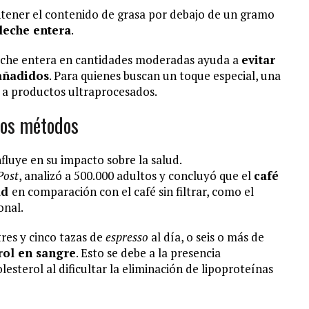
ntener el contenido de grasa por debajo de un gramo
leche entera
.
leche entera en cantidades moderadas ayuda a
evitar
añadidos
. Para quienes buscan un toque especial, una
r a productos ultraprocesados.
tros métodos
fluye en su impacto sobre la salud.
Post
, analizó a 500.000 adultos y concluyó que el
café
ad
en comparación con el café sin filtrar, como el
onal.
res y cinco tazas de
espresso
al día, o seis o más de
rol en sangre
. Esto se debe a la presencia
sterol al dificultar la eliminación de lipoproteínas