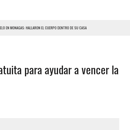
ELO EN MONAGAS: HALLARON EL CUERPO DENTRO DE SU CASA
ER ACOSADA Y ABUSADA POR LA PAREJA DE SU ABUELA
 ADOLESCENTE VENEZOLANA EN REUNIÓN CON AMIGOS
AMIENTO DESENCADENÓ TRAGEDIA FAMILIAR
atuita para ayudar a vencer la
DIO A UNA ADOLESCENTE DE 13 AÑOS TRAS ABUSAR DE ELLA
 GRAN MAGNITUD EN ZONA INDUSTRIAL DE EL LLANITO
CIAL DE CHACAO
ERIDAS A SU PRIMA Y A OTRO FAMILIAR EN BOLÍVAR
A EN SECTORES VECINOS
S BONITAS’ 42 DÍAS DESPUÉS DE LOS TERREMOTOS EN LA GUAIRA