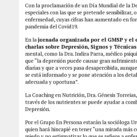
Con la proclamación de un Día Mundial de la De
especiales con las que se pretende sensibilizar, 
enfermedad, cuyas cifras han aumentado en for
pandemia del Covid19.
En la
jornada organizada por
el GMSP y el 
charlas sobre Depresión, Signos y Técnicas
mental, como la Dra. Indira Parra, médico psiqu
que “la depresión puede causar gran sufrimiento
diarias y que a veces pasa desapercibida, aunque
se está informado y se pone atención a los deta
adecuada y oportuna”.
La Coaching en Nutrición, Dra. Génesis Torreia
través de los nutrientes se puede ayudar a com
Depresión.
Por el Grupo En Persona estarán la socióloga Uru
quien hará hincapié en tener “una mirada más c
miedo y no estigmatizar lo que se refiere a en