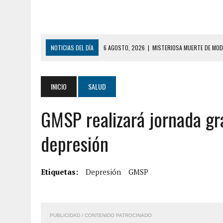
NOTICIAS DEL DÍA
6 AGOSTO, 2026
|
MISTERIOSA MUERTE DE MOD
6 AGOSTO, 2026
|
BARINAS: ADOLESCENTE SE QUITÓ LA VIDA TRAS S
6 AGOSTO, 2026
|
CONMOCIÓN EN COLORADO POR ASESINATO DE UNA
INICIO
SALUD
5 AGOSTO, 2026
|
PRESUNTO BROTE PSICÓTICO POR FALTA DE TRAT
GMSP realizará jornada gr
5 AGOSTO, 2026
|
HORROR EN BARINAS: UN HOMBRE INDUJO AL SUICI
8 AGOSTO, 2026
|
BOMBEROS DE CARACAS COMBATIERON INCENDIO DE
depresión
7 AGOSTO, 2026
|
FUGA DE GAS GENERÓ EXPLOSIÓN EN LOCAL COMER
7 AGOSTO, 2026
|
HOMBRE ASESINÓ A SU TÍA CON UN PUÑAL Y DEJÓ H
Etiquetas:
Depresión
GMSP
7 AGOSTO, 2026
|
YARACUY: ASESINARON DOS HOMBRES EL MISMO DÍ
7 AGOSTO, 2026
|
LOCALIZARON CUERPO DE ‘LA SEÑORA DE LAS UÑA
PUBLICIDAD / CONTENIDO PATROCINADO