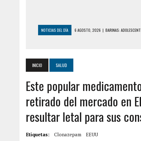
NOTICIAS DEL DÍA
6 AGOSTO, 2026
|
CONMOCIÓN EN COLORA
5 AGOSTO, 2026
|
PRESUNTO BROTE PSICÓTICO POR FALTA DE
5 AGOSTO, 2026
|
HORROR EN BARINAS: UN HOMBRE INDUJO AL 
3 AGOSTO, 2026
|
LA INCREÍBLE FORMA EN LA QUE SOBREVIVIÓ
INICIO
SALUD
EDIFICIO PETUNIA
Este popular medicamento
7 AGOSTO, 2026
|
FUGA DE GAS GENERÓ EXPLOSIÓN EN LOCAL 
7 AGOSTO, 2026
|
HOMBRE ASESINÓ A SU TÍA CON UN PUÑAL Y 
retirado del mercado en E
7 AGOSTO, 2026
|
YARACUY: ASESINARON DOS HOMBRES EL MIS
resultar letal para sus co
7 AGOSTO, 2026
|
LOCALIZARON CUERPO DE ‘LA SEÑORA DE LA
6 AGOSTO, 2026
|
MISTERIOSA MUERTE DE MODELO EN MONAGA
Etiquetas:
6 AGOSTO, 2026
Clonazepam
|
BARINAS: ADOLESCENTE SE QUITÓ LA VIDA T
EEUU