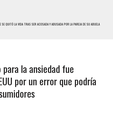
DO POR ASESINATO DE UNA ADOLESCENTE VENEZOLANA EN REUNIÓN CON AMIGOS
 TRATAMIENTO DESENCADENÓ TRAGEDIA FAMILIAR
SUICIDIO A UNA ADOLESCENTE DE 13 AÑOS TRAS ABUSAR DE ELLA
 UN HOMBRE Y SU FAMILIA TRAS LOS TERREMOTOS: CAYERON DESDE EL PISO NUEVE DEL
 para la ansiedad fue
COMERCIAL DE CHACAO
DEJÓ HERIDAS A SU PRIMA Y A OTRO FAMILIAR EN BOLÍVAR
EUU por un error que podría
MO DÍA EN SECTORES VECINOS
nsumidores
S UÑAS BONITAS’ 42 DÍAS DESPUÉS DE LOS TERREMOTOS EN LA GUAIRA
S: HALLARON EL CUERPO DENTRO DE SU CASA
RAS SER ACOSADA Y ABUSADA POR LA PAREJA DE SU ABUELA