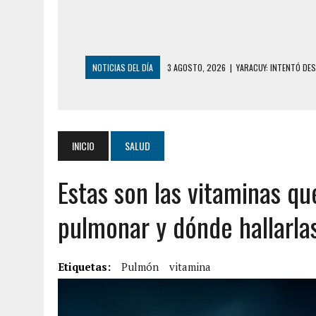
NOTICIAS DEL DÍA
3 AGOSTO, 2026
|
YARACUY: INTENTÓ DE
2 AGOSTO, 2026
|
AYUDABA A PERSONAS EN SITUACIÓN DE CAL
2 AGOSTO, 2026
|
COLAPSÓ TECHO DE UNA VIVIENDA EN EL C
2 AGOSTO, 2026
|
FALCÓN: MUJER ATACÓ CON UN CUCHILLO A S
INICIO
SALUD
2 AGOSTO, 2026
|
CONMOCIÓN EN CHILE POR BRUTAL CRIMEN 
Estas son las vitaminas qu
1 AGOSTO, 2026
|
UN MUERTO Y 5 HERIDOS SALDO DE COLISIÓN
31 JULIO, 2026
|
ASESINARON A ADOLESCENTE VENEZOLANO DE 15
pulmonar y dónde hallarla
5 AGOSTO, 2026
|
PRESUNTO BROTE PSICÓTICO POR FALTA DE
5 AGOSTO, 2026
|
HORROR EN BARINAS: UN HOMBRE INDUJO AL 
Etiquetas:
Pulmón
vitamina
3 AGOSTO, 2026
|
LA INCREÍBLE FORMA EN LA QUE SOBREVIVIÓ
EDIFICIO PETUNIA