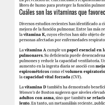
libres de humo para proteger la función pulmon
Cuáles son las vitaminas que favore
Diversos estudios recientes han identificado a c
mejora de la función pulmonar. Entre las más r
la
vitamina K
, cuyos efectos han sido objeto d
personas afectadas por enfermedades respirator
La
vitamina A
cumple un
papel esencial en 
pulmonares
. Su deficiencia puede desencadenar
pulmones y reducir la capacidad ventilatoria. Un
aumento en la ingesta diaria se asoció con
mejo
espirométricos
como el
volumen espiratori
la
capacidad vital forzada
(CVF).
La
vitamina D
también ha demostrado beneficio
Women’s
de Boston sugieren que niveles elevad
adultos con asma
, sino que también
se relac
lento
. En tanto, un metaanálisis reciente, publ