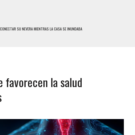
SCONECTAR SU NEVERA MIENTRAS LA CASA SE INUNDABA
LE Y MURIÓ A MANOS DE VARIOS DE ELLOS EN MATURÍN
ENTRO DE CARACAS CON MÁS DE 20 PERSONAS ADENTRO
US HIJOS, UNO PERDIÓ LA VIDA
CONTRA ADOLESCENTE VENEZOLANO: AUTOR MATERIAL SE MANTIENE EN FUGA
e favorecen la salud
 MÚLTIPLE EN LA AUTOPISTA VALLE-COCHE
 AÑOS EN LICEO DE CHILE: SUS COMPAÑEROS LO ESPERARON EN LA SALIDA
s
 TRATAMIENTO DESENCADENÓ TRAGEDIA FAMILIAR
SUICIDIO A UNA ADOLESCENTE DE 13 AÑOS TRAS ABUSAR DE ELLA
 UN HOMBRE Y SU FAMILIA TRAS LOS TERREMOTOS: CAYERON DESDE EL PISO NUEVE DEL