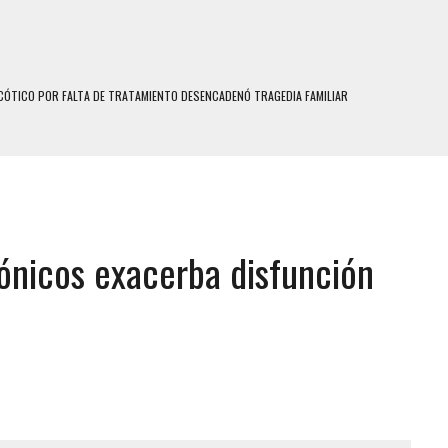
N HOMBRE INDUJO AL SUICIDIO A UNA ADOLESCENTE DE 13 AÑOS TRAS ABUSAR DE ELLA
 UN HOMBRE Y SU FAMILIA TRAS LOS TERREMOTOS: CAYERON DESDE EL PISO NUEVE DEL
 MIENTRAS LA CASA SE INUNDABA
LE Y MURIÓ A MANOS DE VARIOS DE ELLOS EN MATURÍN
trónicos exacerba disfunción
ENTRO DE CARACAS CON MÁS DE 20 PERSONAS ADENTRO
S UÑAS BONITAS’ 42 DÍAS DESPUÉS DE LOS TERREMOTOS EN LA GUAIRA
S: HALLARON EL CUERPO DENTRO DE SU CASA
RAS SER ACOSADA Y ABUSADA POR LA PAREJA DE SU ABUELA
E UNA ADOLESCENTE VENEZOLANA EN REUNIÓN CON AMIGOS
 TRATAMIENTO DESENCADENÓ TRAGEDIA FAMILIAR