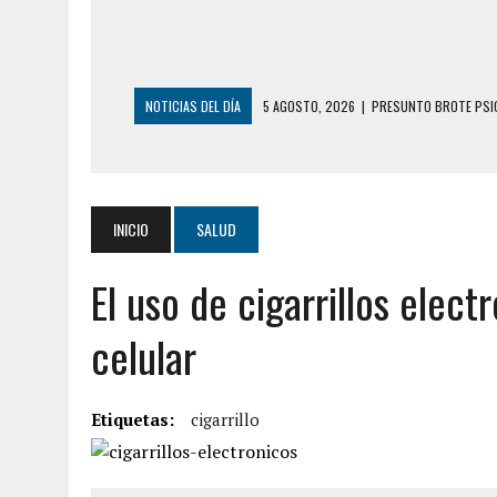
NOTICIAS DEL DÍA
5 AGOSTO, 2026
|
HORROR EN BARINAS: U
3 AGOSTO, 2026
|
LA INCREÍBLE FORMA EN LA QUE SOBREVIVIÓ
EDIFICIO PETUNIA
3 AGOSTO, 2026
|
YARACUY: INTENTÓ DESCONECTAR SU NEVERA
INICIO
SALUD
2 AGOSTO, 2026
|
AYUDABA A PERSONAS EN SITUACIÓN DE CAL
El uso de cigarrillos elec
2 AGOSTO, 2026
|
COLAPSÓ TECHO DE UNA VIVIENDA EN EL C
7 AGOSTO, 2026
|
LOCALIZARON CUERPO DE ‘LA SEÑORA DE LA
celular
6 AGOSTO, 2026
|
MISTERIOSA MUERTE DE MODELO EN MONAGA
6 AGOSTO, 2026
|
BARINAS: ADOLESCENTE SE QUITÓ LA VIDA T
Etiquetas:
cigarrillo
6 AGOSTO, 2026
|
CONMOCIÓN EN COLORADO POR ASESINATO D
5 AGOSTO, 2026
|
PRESUNTO BROTE PSICÓTICO POR FALTA DE