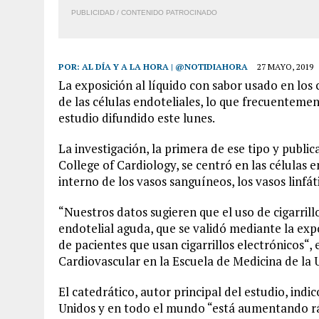
PUBLICIDAD / CONTENIDO PATROCINADO
POR:
AL DÍA Y A LA HORA | @NOTIDIAHORA
27 MAYO, 2019
La exposición al líquido con sabor usado en los 
de las células endoteliales, lo que frecuentem
estudio difundido este lunes.
La investigación, la primera de ese tipo y publi
College of Cardiology, se centró en las células 
interno de los vasos sanguíneos, los vasos linfát
“Nuestros datos sugieren que el uso de cigarril
endotelial aguda, que se validó mediante la expo
de pacientes que usan cigarrillos electrónicos“, 
Cardiovascular en la Escuela de Medicina de la
El catedrático, autor principal del estudio, indic
Unidos y en todo el mundo “está aumentando rá