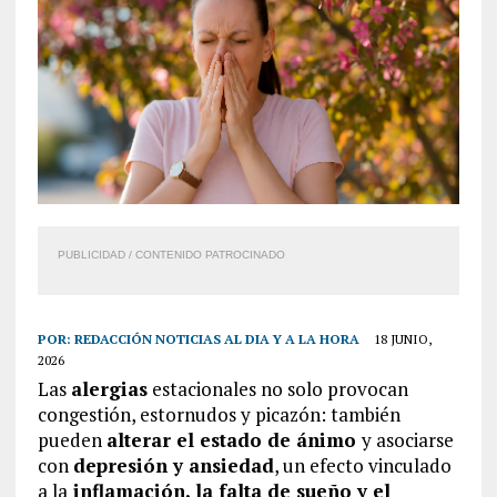
PUBLICIDAD / CONTENIDO PATROCINADO
POR:
REDACCIÓN NOTICIAS AL DIA Y A LA HORA
18 JUNIO,
2026
Las
alergias
estacionales no solo provocan
congestión, estornudos y picazón: también
pueden
alterar el estado de ánimo
y asociarse
con
depresión
y ansiedad
, un efecto vinculado
a la
inflamación, la falta de sueño y el