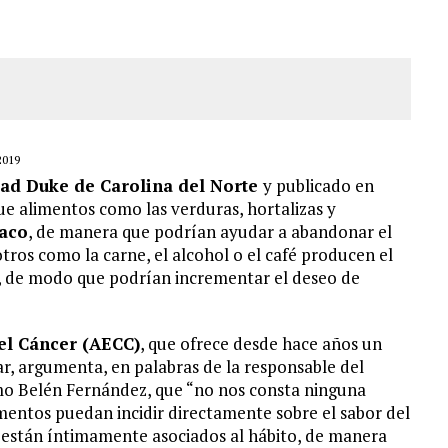
S BONITAS’ 42 DÍAS DESPUÉS DE LOS TERREMOTOS EN LA GUAIRA
LLARON EL CUERPO DENTRO DE SU CASA
ER ACOSADA Y ABUSADA POR LA PAREJA DE SU ABUELA
 ADOLESCENTE VENEZOLANA EN REUNIÓN CON AMIGOS
2019
ad Duke de Carolina del Norte
y publicado en
ue alimentos como las verduras, hortalizas y
baco
, de manera que podrían ayudar a abandonar el
 otros como la carne, el alcohol o el café producen el
llo, de modo que podrían incrementar el deseo de
el Cáncer (AECC)
, que ofrece desde hace años un
, argumenta, en palabras de la responsable del
mo Belén Fernández, que “no nos consta ninguna
entos puedan incidir directamente sobre el sabor del
ue están íntimamente asociados al hábito, de manera