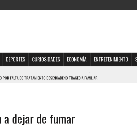
DEPORTES
CURIOSIDADES
ECONOMÍA
ENTRETENIMIENTO
 POR FALTA DE TRATAMIENTO DESENCADENÓ TRAGEDIA FAMILIAR
DIO A UNA ADOLESCENTE DE 13 AÑOS TRAS ABUSAR DE ELLA
OMBRE Y SU FAMILIA TRAS LOS TERREMOTOS: CAYERON DESDE EL PISO NUEVE DEL
 a dejar de fumar
TRAS LA CASA SE INUNDABA
URIÓ A MANOS DE VARIOS DE ELLOS EN MATURÍN
A EN SECTORES VECINOS