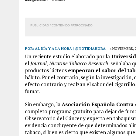
7 AGOSTO, 2026
|
LOCALIZARON CUERPO DE ‘LA SEÑORA DE LAS UÑA
6 AGOSTO, 2026
|
MISTERIOSA MUERTE DE MODELO EN MONAGAS: HA
PUBLICIDAD / CONTENIDO PATROCINADO
6 AGOSTO, 2026
|
BARINAS: ADOLESCENTE SE QUITÓ LA VIDA TRAS S
6 AGOSTO, 2026
|
CONMOCIÓN EN COLORADO POR ASESINATO DE UNA
POR:
AL DÍA Y A LA HORA | @NOTIDIAHORA
4 NOVIEMBRE, 
Un reciente estudio elaborado por la
Universid
el
Journal, Nicotine Tobacco Research
, señalaba q
productos lácteos
empeoran el sabor del ta
hábito. Por el contrario, según la investigación,
efecto contrario y realzan el sabor del cigarri
fumar.
Sin embargo, la
Asociación Española Contra 
completo programa gratuito para dejar de fumar
Observatorio del Cáncer y experta en tabaquis
evidencia concluyente de que determinados alim
tabaco, si bien es cierto que existen algunos q