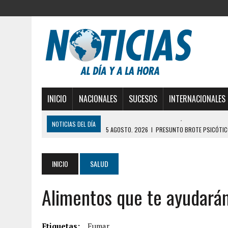
INICIO
NACIONALES
SUCESOS
INTERNACIONALES
NOTICIAS DEL DÍA
5 AGOSTO, 2026
|
PRESUNTO BROTE PSICÓTICO
5 AGOSTO, 2026
|
HORROR EN BARINAS: UN HOMBRE INDUJO AL SUICI
3 AGOSTO, 2026
|
LA INCREÍBLE FORMA EN LA QUE SOBREVIVIÓ UN H
INICIO
SALUD
EDIFICIO PETUNIA
Alimentos que te ayudarán
3 AGOSTO, 2026
|
YARACUY: INTENTÓ DESCONECTAR SU NEVERA MIEN
2 AGOSTO, 2026
|
AYUDABA A PERSONAS EN SITUACIÓN DE CALLE Y M
7 AGOSTO, 2026
|
YARACUY: ASESINARON DOS HOMBRES EL MISMO DÍ
Etiquetas:
Fumar